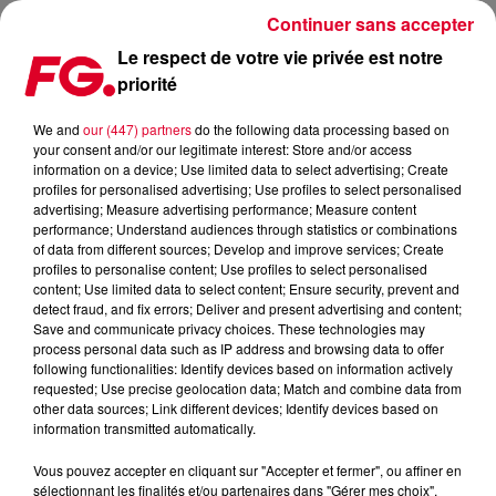
Continuer sans accepter
Le respect de votre vie privée est notre
priorité
FG MIX DANCE : JAMES HYPE
We and
our (447) partners
do the following data processing based on
your consent and/or our legitimate interest: Store and/or access
information on a device; Use limited data to select advertising; Create
profiles for personalised advertising; Use profiles to select personalised
advertising; Measure advertising performance; Measure content
performance; Understand audiences through statistics or combinations
of data from different sources; Develop and improve services; Create
profiles to personalise content; Use profiles to select personalised
content; Use limited data to select content; Ensure security, prevent and
detect fraud, and fix errors; Deliver and present advertising and content;
Save and communicate privacy choices. These technologies may
process personal data such as IP address and browsing data to offer
following functionalities: Identify devices based on information actively
requested; Use precise geolocation data; Match and combine data from
other data sources; Link different devices; Identify devices based on
information transmitted automatically.
Vous pouvez accepter en cliquant sur "Accepter et fermer", ou affiner en
sélectionnant les finalités et/ou partenaires dans "Gérer mes choix".