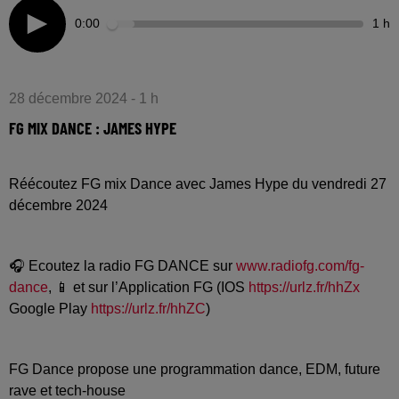
0:00
1 h
28 décembre 2024 - 1 h
FG MIX DANCE : JAMES HYPE
Réécoutez FG mix Dance avec James Hype du vendredi 27
décembre 2024
🎧 Ecoutez la radio FG DANCE sur
www.radiofg.com/fg-
dance
, 📱 et sur l’Application FG (IOS
https://urlz.fr/hhZx
Google Play
https://urlz.fr/hhZC
)
FG Dance propose une programmation dance, EDM, future
rave et tech-house