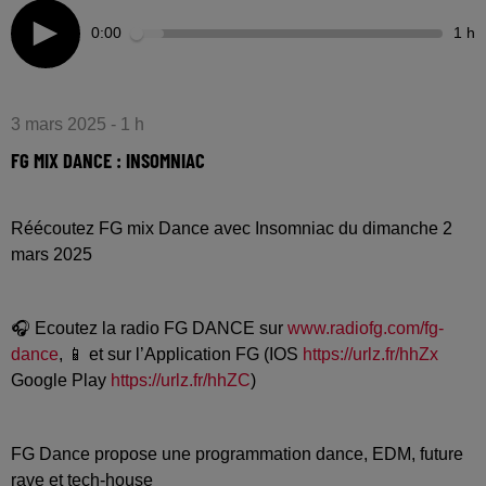
0:00
1 h
3 mars 2025 - 1 h
FG MIX DANCE : INSOMNIAC
Réécoutez FG mix Dance avec Insomniac du dimanche 2
mars 2025
🎧 Ecoutez la radio FG DANCE sur
www.radiofg.com/fg-
dance
, 📱 et sur l’Application FG (IOS
https://urlz.fr/hhZx
Google Play
https://urlz.fr/hhZC
)
FG Dance propose une programmation dance, EDM, future
rave et tech-house