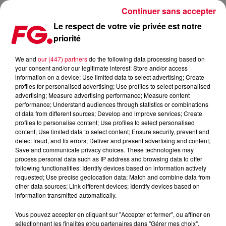
Continuer sans accepter
Le respect de votre vie privée est notre
priorité
FG MIX DANCE : INSOMNIAC
We and
our (447) partners
do the following data processing based on
your consent and/or our legitimate interest: Store and/or access
information on a device; Use limited data to select advertising; Create
profiles for personalised advertising; Use profiles to select personalised
advertising; Measure advertising performance; Measure content
performance; Understand audiences through statistics or combinations
of data from different sources; Develop and improve services; Create
profiles to personalise content; Use profiles to select personalised
content; Use limited data to select content; Ensure security, prevent and
detect fraud, and fix errors; Deliver and present advertising and content;
Save and communicate privacy choices. These technologies may
process personal data such as IP address and browsing data to offer
following functionalities: Identify devices based on information actively
requested; Use precise geolocation data; Match and combine data from
other data sources; Link different devices; Identify devices based on
information transmitted automatically.
Vous pouvez accepter en cliquant sur "Accepter et fermer", ou affiner en
sélectionnant les finalités et/ou partenaires dans "Gérer mes choix".