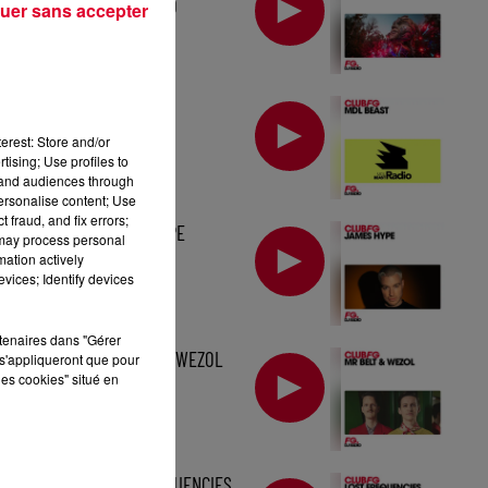
TOMORROWLAND
uer sans accepter
MIX : MDL BEAST
erest: Store and/or
tising; Use profiles to
tand audiences through
personalise content; Use
 fraud, and fix errors;
MIX : JAMES HYPE
 may process personal
mation actively
vices; Identify devices
rtenaires dans "Gérer
MIX : MR BELT & WEZOL
s'appliqueront que pour
les cookies" situé en
MIX : LOST FREQUENCIES