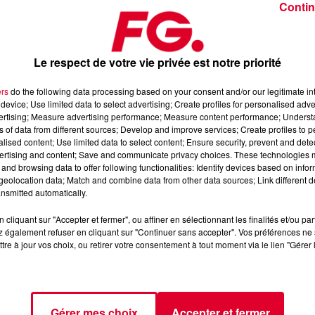
Contin
Le respect de votre vie privée est notre priorité
ers
do the following data processing based on your consent and/or our legitimate int
device; Use limited data to select advertising; Create profiles for personalised adver
8 septembre 2025
vertising; Measure advertising performance; Measure content performance; Unders
ns of data from different sources; Develop and improve services; Create profiles to 
alised content; Use limited data to select content; Ensure security, prevent and detect
ertising and content; Save and communicate privacy choices. These technologies
dance
, 📱 et sur l’Application FG (IOS
https://urlz.fr/hhZx
Google
and browsing data to offer following functionalities: Identify devices based on infor
eolocation data; Match and combine data from other data sources; Link different de
nsmitted automatically.
cliquant sur "Accepter et fermer", ou affiner en sélectionnant les finalités et/ou pa
 rave et tech-house
 également refuser en cliquant sur "Continuer sans accepter". Vos préférences ne 
tre à jour vos choix, ou retirer votre consentement à tout moment via le lien "Gérer 
tialite
pour plus d'informations.
Gérer mes choix
Accepter et fermer