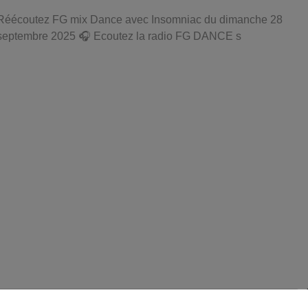
Réécoutez FG mix Dance avec Insomniac du dimanche 28
septembre 2025 🎧 Ecoutez la radio FG DANCE s