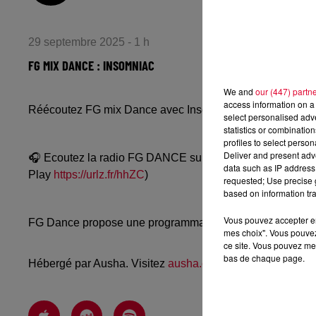
29 septembre 2025 - 1 h
FG MIX DANCE : INSOMNIAC
We and
our (447) partn
access information on a 
Réécoutez FG mix Dance avec Insomniac du dimanche 2
select personalised ad
statistics or combinatio
profiles to select person
Deliver and present adv
🎧 Ecoutez la radio FG DANCE sur
www.radiofg.com/fg-
data such as IP address 
Play
https://urlz.fr/hhZC
)
requested; Use precise g
based on information tra
Vous pouvez accepter en 
FG Dance propose une programmation dance, EDM, future
mes choix". Vous pouvez
ce site. Vous pouvez met
bas de chaque page.
Hébergé par Ausha. Visitez
ausha.co/politique-de-confiden