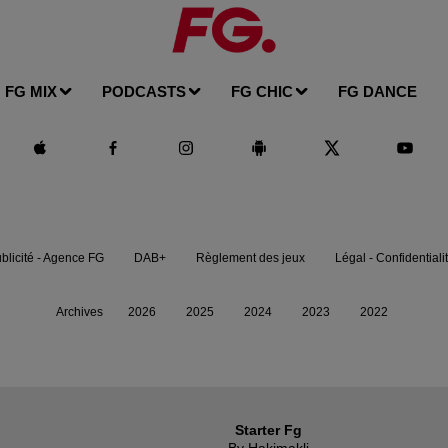
FG MIX
PODCASTS
FG CHIC
FG DANCE
blicité - Agence FG
DAB+
Règlement des jeux
Légal - Confidentiali
Archives
2026
2025
2024
2023
2022
Starter Fg
By Hakimakli