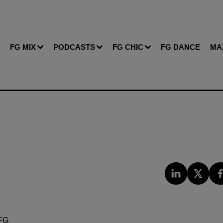
FG MIX
PODCASTS
FG CHIC
FG DANCE
MA
FG