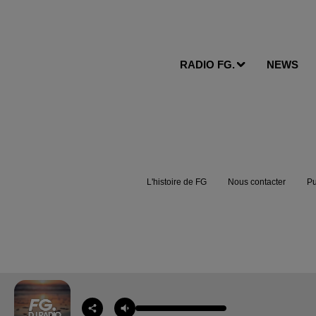
RADIO FG.
NEWS
L'histoire de FG
Nous contacter
Pu