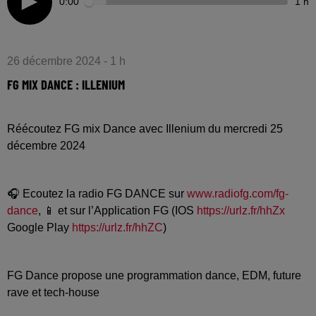
0:00
1 h
26 décembre 2024 - 1 h
FG MIX DANCE : ILLENIUM
Réécoutez FG mix Dance avec Illenium du mercredi 25
décembre 2024
🎧 Ecoutez la radio FG DANCE sur
www.radiofg.com/fg-
dance
, 📱 et sur l’Application FG (IOS
https://urlz.fr/hhZx
Google Play
https://urlz.fr/hhZC
)
FG Dance propose une programmation dance, EDM, future
rave et tech-house