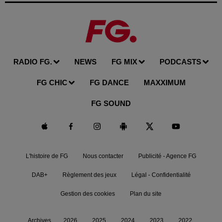
RADIO FG.
NEWS
FG MIX
PODCASTS
FG CHIC
FG DANCE
MAXXIMUM
FG SOUND
L'histoire de FG
Nous contacter
Publicité - Agence FG
DAB+
Règlement des jeux
Légal - Confidentialité
Gestion des cookies
Plan du site
Archives
2026
2025
2024
2023
2022