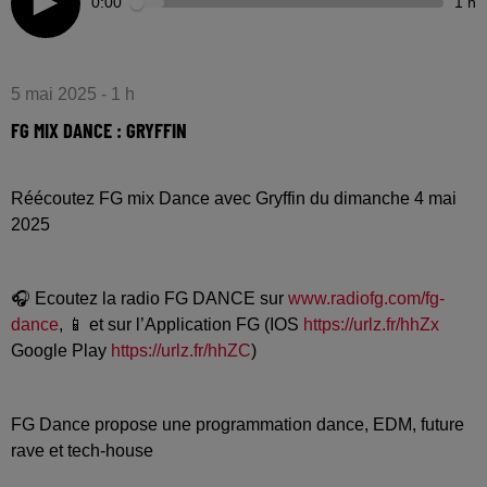
0:00
1 h
5 mai 2025 - 1 h
FG MIX DANCE : GRYFFIN
Réécoutez FG mix Dance avec Gryffin du dimanche 4 mai
2025
🎧 Ecoutez la radio FG DANCE sur
www.radiofg.com/fg-
dance
, 📱 et sur l’Application FG (IOS
https://urlz.fr/hhZx
Google Play
https://urlz.fr/hhZC
)
FG Dance propose une programmation dance, EDM, future
rave et tech-house