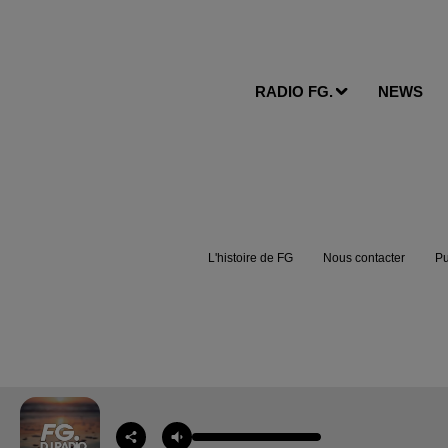
RADIO FG.
NEWS
L'histoire de FG
Nous contacter
Pu