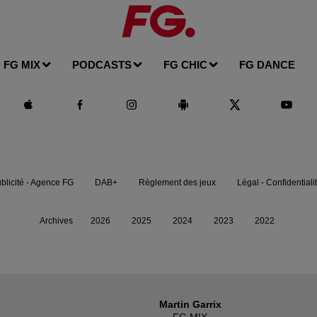
FG MIX
PODCASTS
FG CHIC
FG DANCE
blicité - Agence FG
DAB+
Règlement des jeux
Légal - Confidentiali
Archives
2026
2025
2024
2023
2022
Martin Garrix
FG MIX