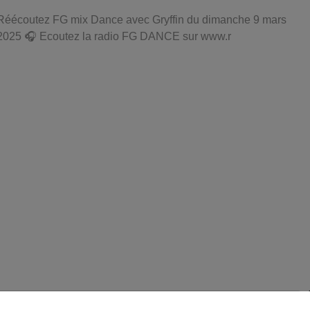
Réécoutez FG mix Dance avec Gryffin du dimanche 9 mars
2025 🎧 Ecoutez la radio FG DANCE sur www.r