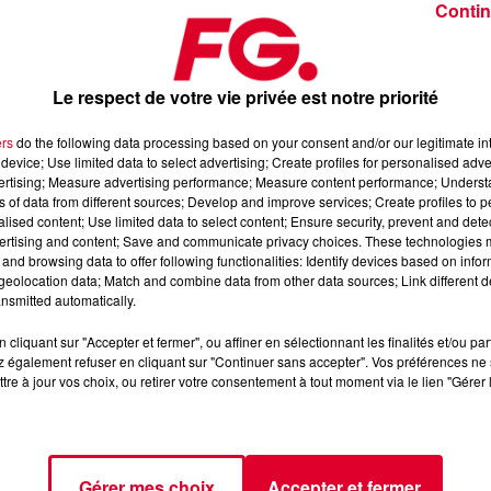
Contin
Le respect de votre vie privée est notre priorité
ers
do the following data processing based on your consent and/or our legitimate int
device; Use limited data to select advertising; Create profiles for personalised adver
rs 2025
vertising; Measure advertising performance; Measure content performance; Unders
ns of data from different sources; Develop and improve services; Create profiles to 
alised content; Use limited data to select content; Ensure security, prevent and detect
ertising and content; Save and communicate privacy choices. These technologies
dance
, 📱 et sur l’Application FG (IOS
https://urlz.fr/hhZx
Google
and browsing data to offer following functionalities: Identify devices based on infor
eolocation data; Match and combine data from other data sources; Link different de
nsmitted automatically.
cliquant sur "Accepter et fermer", ou affiner en sélectionnant les finalités et/ou pa
 rave et tech-house
 également refuser en cliquant sur "Continuer sans accepter". Vos préférences ne 
tre à jour vos choix, ou retirer votre consentement à tout moment via le lien "Gérer 
tialite
pour plus d'informations.
Gérer mes choix
Accepter et fermer