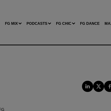
FG MIX
PODCASTS
FG CHIC
FG DANCE
MA
FG