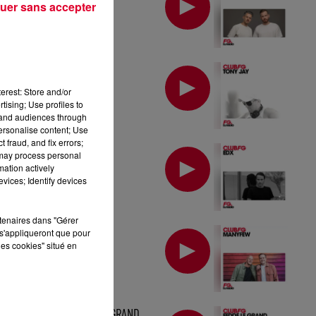
uer sans accepter
MIX : TONY JAY
erest: Store and/or
tising; Use profiles to
tand audiences through
personalise content; Use
 fraud, and fix errors;
MIX : EDX
 may process personal
mation actively
vices; Identify devices
rtenaires dans "Gérer
MIX : MANYFEW
s'appliqueront que pour
les cookies" situé en
MIX : FEDDE LE GRAND