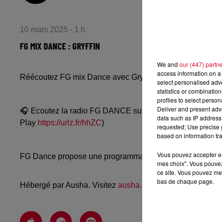
10 mars 2025 - 1 h
FG MIX DANCE : GRYFFIN
We and
our (447) partn
access information on a 
Réécoutez FG mix Dance avec Gryffin du dimanche 9 ma
select personalised ad
statistics or combinatio
profiles to select person
Deliver and present adv
🎧 Ecoutez la radio FG DANCE sur
www.radiofg.com/fg-
data such as IP address 
Play
https://urlz.fr/hhZC
)
requested; Use precise g
based on information tra
Vous pouvez accepter en 
FG Dance propose une programmation dance, EDM, future
mes choix". Vous pouvez
ce site. Vous pouvez met
bas de chaque page.
Hébergé par Ausha. Visitez
ausha.co/politique-de-confiden