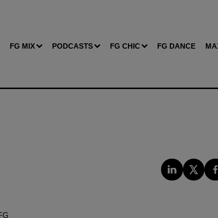
FG MIX
PODCASTS
FG CHIC
FG DANCE
MA
FG