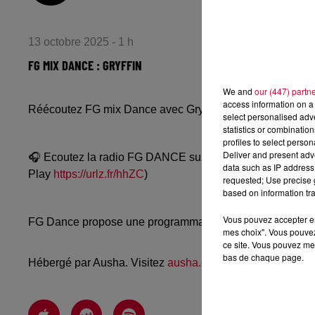
13 octobre 2025 - 1 h
FG MIX DANCE : GRYFFIN
We and
our (447) partn
access information on a 
Réécoutez FG mix Dance avec Gryffin du dimanche 12 o
select personalised ad
statistics or combinatio
profiles to select person
Deliver and present adv
🎧 Ecoutez la radio FG DANCE sur
www.radiofg.com/fg-
data such as IP address 
Play
https://urlz.fr/hhZC
)
requested; Use precise g
based on information tra
Vous pouvez accepter en 
FG Dance propose une programmation dance, EDM, future
mes choix". Vous pouvez
ce site. Vous pouvez met
bas de chaque page.
Hébergé par Ausha. Visitez
ausha.co/politique-de-confiden