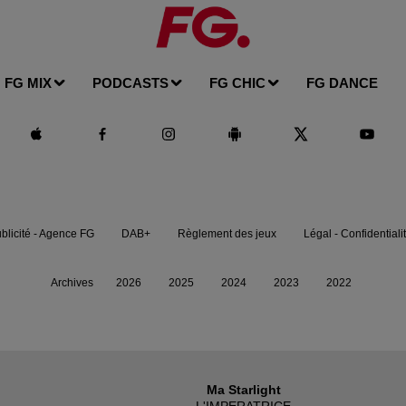
FG MIX
PODCASTS
FG CHIC
FG DANCE
blicité - Agence FG
DAB+
Règlement des jeux
Légal - Confidentiali
Archives
2026
2025
2024
2023
2022
Ma Starlight
L'IMPERATRICE