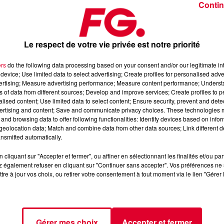
Contin
Le respect de votre vie privée est notre priorité
ers
do the following data processing based on your consent and/or our legitimate int
device; Use limited data to select advertising; Create profiles for personalised adver
ctobre 2025
vertising; Measure advertising performance; Measure content performance; Unders
ns of data from different sources; Develop and improve services; Create profiles to 
alised content; Use limited data to select content; Ensure security, prevent and detect
ertising and content; Save and communicate privacy choices. These technologies
dance
, 📱 et sur l’Application FG (IOS
https://urlz.fr/hhZx
Google
and browsing data to offer following functionalities: Identify devices based on infor
eolocation data; Match and combine data from other data sources; Link different de
nsmitted automatically.
cliquant sur "Accepter et fermer", ou affiner en sélectionnant les finalités et/ou pa
 rave et tech-house
 également refuser en cliquant sur "Continuer sans accepter". Vos préférences ne 
tre à jour vos choix, ou retirer votre consentement à tout moment via le lien "Gérer 
tialite
pour plus d'informations.
Gérer mes choix
Accepter et fermer