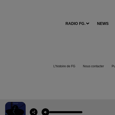
RADIO FG.
NEWS
L'histoire de FG
Nous contacter
Pu