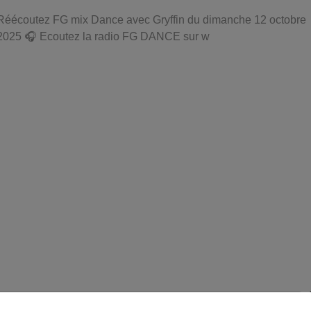
Réécoutez FG mix Dance avec Gryffin du dimanche 12 octobre
2025 🎧 Ecoutez la radio FG DANCE sur w