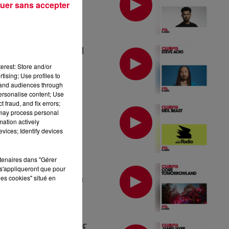
uer sans accepter
MIX : STEVE AOKI
erest: Store and/or
tising; Use profiles to
tand audiences through
personalise content; Use
 fraud, and fix errors;
MIX : MDL BEAST
 may process personal
mation actively
vices; Identify devices
rtenaires dans "Gérer
MIX : CORE
s'appliqueront que pour
les cookies" situé en
TOMORROWLAND
MIX : JAMES HYPE