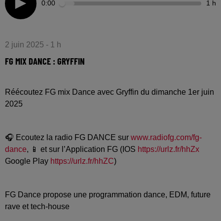
0:00
1 h
2 juin 2025 - 1 h
FG MIX DANCE : GRYFFIN
Réécoutez FG mix Dance avec Gryffin du dimanche 1er juin
2025
🎧 Ecoutez la radio FG DANCE sur
www.radiofg.com/fg-
dance
, 📱 et sur l’Application FG (IOS
https://urlz.fr/hhZx
Google Play
https://urlz.fr/hhZC
)
FG Dance propose une programmation dance, EDM, future
rave et tech-house