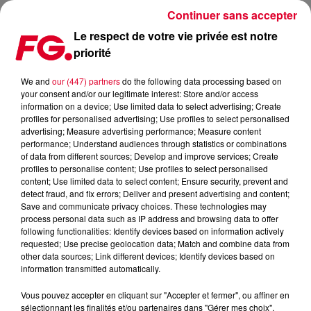
Continuer sans accepter
Le respect de votre vie privée est notre
priorité
FG MIX DANCE : GRYFFIN
We and
our (447) partners
do the following data processing based on
your consent and/or our legitimate interest: Store and/or access
information on a device; Use limited data to select advertising; Create
profiles for personalised advertising; Use profiles to select personalised
advertising; Measure advertising performance; Measure content
performance; Understand audiences through statistics or combinations
of data from different sources; Develop and improve services; Create
profiles to personalise content; Use profiles to select personalised
content; Use limited data to select content; Ensure security, prevent and
detect fraud, and fix errors; Deliver and present advertising and content;
Save and communicate privacy choices. These technologies may
process personal data such as IP address and browsing data to offer
following functionalities: Identify devices based on information actively
requested; Use precise geolocation data; Match and combine data from
other data sources; Link different devices; Identify devices based on
information transmitted automatically.
Vous pouvez accepter en cliquant sur "Accepter et fermer", ou affiner en
sélectionnant les finalités et/ou partenaires dans "Gérer mes choix".