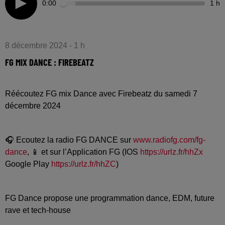
0:00
1 h
8 décembre 2024 - 1 h
FG MIX DANCE : FIREBEATZ
Réécoutez FG mix Dance avec Firebeatz du samedi 7
décembre 2024
🎧 Ecoutez la radio FG DANCE sur
www.radiofg.com/fg-
dance
, 📱 et sur l’Application FG (IOS
https://urlz.fr/hhZx
Google Play
https://urlz.fr/hhZC
)
FG Dance propose une programmation dance, EDM, future
rave et tech-house