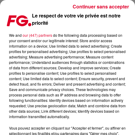
Continuer sans accepter
Le respect de votre vie privée est notre
priorité
FG MIX DANCE : FIREBEATZ
We and
our (447) partners
do the following data processing based on
your consent and/or our legitimate interest: Store and/or access
information on a device; Use limited data to select advertising; Create
profiles for personalised advertising; Use profiles to select personalised
advertising; Measure advertising performance; Measure content
performance; Understand audiences through statistics or combinations
of data from different sources; Develop and improve services; Create
profiles to personalise content; Use profiles to select personalised
content; Use limited data to select content; Ensure security, prevent and
detect fraud, and fix errors; Deliver and present advertising and content;
Save and communicate privacy choices. These technologies may
process personal data such as IP address and browsing data to offer
following functionalities: Identify devices based on information actively
requested; Use precise geolocation data; Match and combine data from
other data sources; Link different devices; Identify devices based on
information transmitted automatically.
Vous pouvez accepter en cliquant sur "Accepter et fermer", ou affiner en
sélectionnant les finalités et/ou partenaires dans "Gérer mes choix".