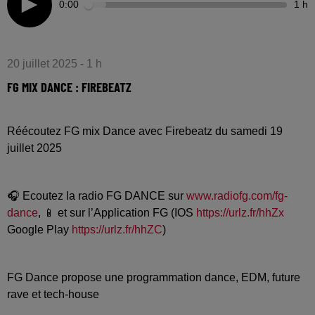
0:00
1 h
20 juillet 2025 - 1 h
FG MIX DANCE : FIREBEATZ
Réécoutez FG mix Dance avec Firebeatz du samedi 19
juillet 2025
🎧 Ecoutez la radio FG DANCE sur
www.radiofg.com/fg-
dance
, 📱 et sur l’Application FG (IOS
https://urlz.fr/hhZx
Google Play
https://urlz.fr/hhZC
)
FG Dance propose une programmation dance, EDM, future
rave et tech-house