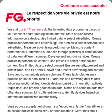
Continuer sans accepter
Le respect de votre vie privée est notre
priorité
FG MIX DANCE : FIREBEATZ
We and
our (447) partners
do the following data processing based on
your consent and/or our legitimate interest: Store and/or access
information on a device; Use limited data to select advertising; Create
profiles for personalised advertising; Use profiles to select personalised
advertising; Measure advertising performance; Measure content
performance; Understand audiences through statistics or combinations
of data from different sources; Develop and improve services; Create
profiles to personalise content; Use profiles to select personalised
content; Use limited data to select content; Ensure security, prevent and
detect fraud, and fix errors; Deliver and present advertising and content;
Save and communicate privacy choices. These technologies may
process personal data such as IP address and browsing data to offer
following functionalities: Identify devices based on information actively
requested; Use precise geolocation data; Match and combine data from
other data sources; Link different devices; Identify devices based on
information transmitted automatically.
Vous pouvez accepter en cliquant sur "Accepter et fermer", ou affiner en
sélectionnant les finalités et/ou partenaires dans "Gérer mes choix".