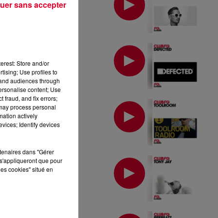
uer sans accepter
MIX : DEFECTED
erest: Store and/or
tising; Use profiles to
tand audiences through
personalise content; Use
 fraud, and fix errors;
MIX : TOOLROOM
 may process personal
mation actively
vices; Identify devices
rtenaires dans "Gérer
MIX : TONY JAY
s'appliqueront que pour
les cookies" situé en
MIX : FIREBEATZ