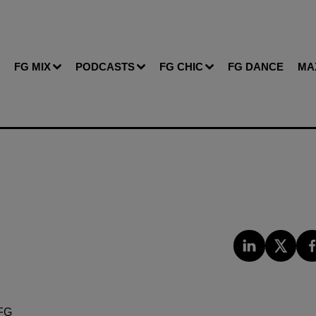
FG MIX
PODCASTS
FG CHIC
FG DANCE
MA
FG