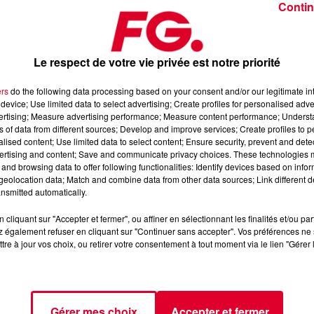
Contin
Le respect de votre vie privée est notre priorité
ers
do the following data processing based on your consent and/or our legitimate int
device; Use limited data to select advertising; Create profiles for personalised adver
10 février 2026
vertising; Measure advertising performance; Measure content performance; Unders
ns of data from different sources; Develop and improve services; Create profiles to 
alised content; Use limited data to select content; Ensure security, prevent and detect
ertising and content; Save and communicate privacy choices. These technologies
dance
, 📱 et sur l’Application FG (IOS
https://urlz.fr/hhZx
Google
and browsing data to offer following functionalities: Identify devices based on infor
eolocation data; Match and combine data from other data sources; Link different de
nsmitted automatically.
cliquant sur "Accepter et fermer", ou affiner en sélectionnant les finalités et/ou pa
 rave et tech-house
 également refuser en cliquant sur "Continuer sans accepter". Vos préférences ne 
tre à jour vos choix, ou retirer votre consentement à tout moment via le lien "Gérer 
tialite
pour plus d'informations.
Gérer mes choix
Accepter et fermer