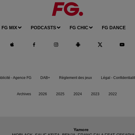
FG MIX
PODCASTS
FG CHIC
FG DANCE
blicité - Agence FG
DAB+
Règlement des jeux
Légal - Confidentiali
Archives
2026
2025
2024
2023
2022
Yamore
MOBLACK, SALIF KEITA, BENJA, FRANC FALA FEAT CESARI