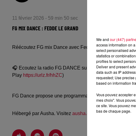
11 février 2026 - 59 min 50 sec
FG MIX DANCE : FEDDE LE GRAND
We and
our (447) partn
access information on a 
Réécoutez FG mix Dance avec Fedde Le Grand du mardi 
select personalised ad
statistics or combinatio
profiles to select person
Deliver and present adv
🎧 Ecoutez la radio FG DANCE sur
www.radiofg.com/fg-
data such as IP address 
Play
https://urlz.fr/hhZC
)
requested; Use precise g
based on information tra
Vous pouvez accepter en 
FG Dance propose une programmation dance, EDM, future
mes choix". Vous pouvez
ce site. Vous pouvez met
bas de chaque page.
Hébergé par Ausha. Visitez
ausha.co/politique-de-confiden