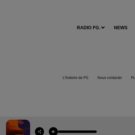
RADIO FG.
NEWS
L'histoire de FG
Nous contacter
Pu