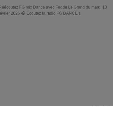
Réécoutez FG mix Dance avec Fedde Le Grand du mardi 10
février 2026 🎧 Ecoutez la radio FG DANCE s
59 min 50 