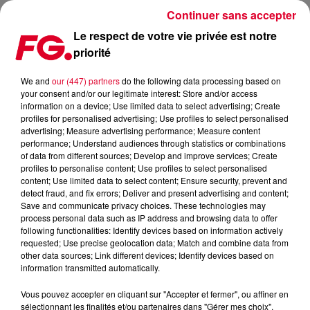
Continuer sans accepter
Le respect de votre vie privée est notre
priorité
FG MIX DANCE : FEDDE LE GRAND
We and
our (447) partners
do the following data processing based on
your consent and/or our legitimate interest: Store and/or access
information on a device; Use limited data to select advertising; Create
profiles for personalised advertising; Use profiles to select personalised
advertising; Measure advertising performance; Measure content
performance; Understand audiences through statistics or combinations
of data from different sources; Develop and improve services; Create
profiles to personalise content; Use profiles to select personalised
content; Use limited data to select content; Ensure security, prevent and
detect fraud, and fix errors; Deliver and present advertising and content;
Save and communicate privacy choices. These technologies may
process personal data such as IP address and browsing data to offer
following functionalities: Identify devices based on information actively
requested; Use precise geolocation data; Match and combine data from
other data sources; Link different devices; Identify devices based on
information transmitted automatically.
Vous pouvez accepter en cliquant sur "Accepter et fermer", ou affiner en
sélectionnant les finalités et/ou partenaires dans "Gérer mes choix".