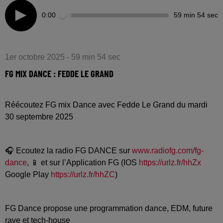
0:00
59 min 54 sec
1er octobre 2025 - 59 min 54 sec
FG MIX DANCE : FEDDE LE GRAND
Réécoutez FG mix Dance avec Fedde Le Grand du mardi
30 septembre 2025
🎧 Ecoutez la radio FG DANCE sur
www.radiofg.com/fg-
dance
, 📱 et sur l’Application FG (IOS
https://urlz.fr/hhZx
Google Play
https://urlz.fr/hhZC
)
FG Dance propose une programmation dance, EDM, future
rave et tech-house