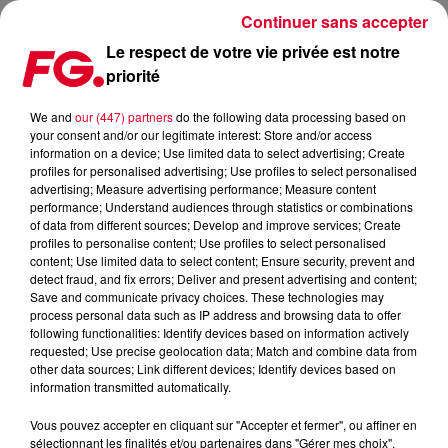
Continuer sans accepter
Le respect de votre vie privée est notre
priorité
FG MIX DANCE : FEDDE LE GRAND
We and
our (447) partners
do the following data processing based on
your consent and/or our legitimate interest: Store and/or access
information on a device; Use limited data to select advertising; Create
profiles for personalised advertising; Use profiles to select personalised
advertising; Measure advertising performance; Measure content
performance; Understand audiences through statistics or combinations
of data from different sources; Develop and improve services; Create
profiles to personalise content; Use profiles to select personalised
content; Use limited data to select content; Ensure security, prevent and
detect fraud, and fix errors; Deliver and present advertising and content;
Save and communicate privacy choices. These technologies may
process personal data such as IP address and browsing data to offer
following functionalities: Identify devices based on information actively
requested; Use precise geolocation data; Match and combine data from
other data sources; Link different devices; Identify devices based on
information transmitted automatically.
Vous pouvez accepter en cliquant sur "Accepter et fermer", ou affiner en
sélectionnant les finalités et/ou partenaires dans "Gérer mes choix".