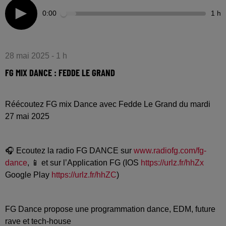
0:00
1 h
28 mai 2025 - 1 h
FG MIX DANCE : FEDDE LE GRAND
Réécoutez FG mix Dance avec Fedde Le Grand du mardi
27 mai 2025
🎧 Ecoutez la radio FG DANCE sur
www.radiofg.com/fg-
dance
, 📱 et sur l’Application FG (IOS
https://urlz.fr/hhZx
Google Play
https://urlz.fr/hhZC
)
FG Dance propose une programmation dance, EDM, future
rave et tech-house