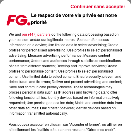
Continuer sans accepter
Le respect de votre vie privée est notre
priorité
FG MIX DANCE : FAULK & FRIENDS
We and
our (447) partners
do the following data processing based on
your consent and/or our legitimate interest: Store and/or access
information on a device; Use limited data to select advertising; Create
profiles for personalised advertising; Use profiles to select personalised
advertising; Measure advertising performance; Measure content
performance; Understand audiences through statistics or combinations
of data from different sources; Develop and improve services; Create
profiles to personalise content; Use profiles to select personalised
content; Use limited data to select content; Ensure security, prevent and
detect fraud, and fix errors; Deliver and present advertising and content;
Save and communicate privacy choices. These technologies may
process personal data such as IP address and browsing data to offer
following functionalities: Identify devices based on information actively
requested; Use precise geolocation data; Match and combine data from
other data sources; Link different devices; Identify devices based on
information transmitted automatically.
Vous pouvez accepter en cliquant sur "Accepter et fermer", ou affiner en
sélectionnant les finalités et/ou partenaires dans "Gérer mes choix".