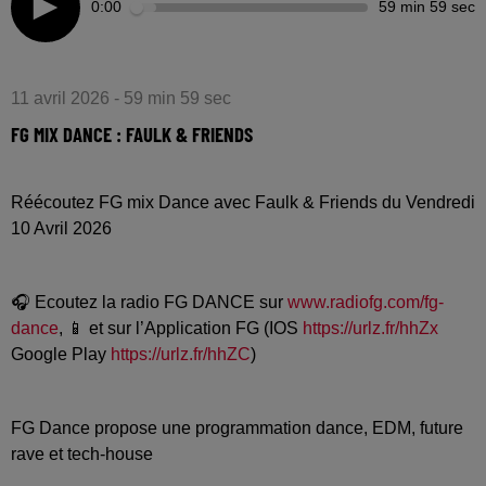
0:00
59 min 59 sec
11 avril 2026 - 59 min 59 sec
FG MIX DANCE : FAULK & FRIENDS
Réécoutez FG mix Dance avec Faulk & Friends du Vendredi
10 Avril 2026
🎧 Ecoutez la radio FG DANCE sur
www.radiofg.com/fg-
dance
, 📱 et sur l’Application FG (IOS
https://urlz.fr/hhZx
Google Play
https://urlz.fr/hhZC
)
FG Dance propose une programmation dance, EDM, future
rave et tech-house