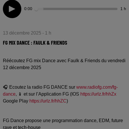
0:00
1 h
13 décembre 2025 - 1 h
FG MIX DANCE : FAULK & FRIENDS
Réécoutez FG mix Dance avec Faulk & Friends du vendredi
12 décembre 2025
🎧 Ecoutez la radio FG DANCE sur
www.radiofg.com/fg-
dance
, 📱 et sur l’Application FG (IOS
https://urlz.fr/hhZx
Google Play
https://urlz.fr/hhZC
)
FG Dance propose une programmation dance, EDM, future
rave et tech-house