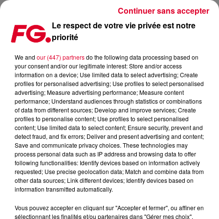
Continuer sans accepter
Le respect de votre vie privée est notre
priorité
FG MIX DANCE : FAULK & FRIENDS
We and
our (447) partners
do the following data processing based on
your consent and/or our legitimate interest: Store and/or access
information on a device; Use limited data to select advertising; Create
profiles for personalised advertising; Use profiles to select personalised
advertising; Measure advertising performance; Measure content
performance; Understand audiences through statistics or combinations
of data from different sources; Develop and improve services; Create
profiles to personalise content; Use profiles to select personalised
content; Use limited data to select content; Ensure security, prevent and
detect fraud, and fix errors; Deliver and present advertising and content;
Save and communicate privacy choices. These technologies may
process personal data such as IP address and browsing data to offer
following functionalities: Identify devices based on information actively
requested; Use precise geolocation data; Match and combine data from
other data sources; Link different devices; Identify devices based on
information transmitted automatically.
Vous pouvez accepter en cliquant sur "Accepter et fermer", ou affiner en
sélectionnant les finalités et/ou partenaires dans "Gérer mes choix".