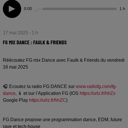
0:00
1 h
17 mai 2025 - 1 h
FG MIX DANCE : FAULK & FRIENDS
Réécoutez FG mix Dance avec Faulk & Friends du vendredi
16 mai 2025
🎧 Ecoutez la radio FG DANCE sur
www.radiofg.com/fg-
dance
, 📱 et sur l’Application FG (IOS
https://urlz.fr/hhZx
Google Play
https://urlz.fr/hhZC
)
FG Dance propose une programmation dance, EDM, future
rave et tech-house