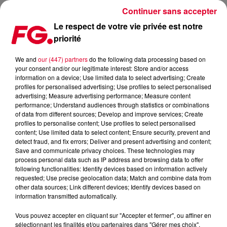
Continuer sans accepter
Le respect de votre vie privée est notre
priorité
FG MIX DANCE : FAULK & FRIENDS
We and
our (447) partners
do the following data processing based on
your consent and/or our legitimate interest: Store and/or access
information on a device; Use limited data to select advertising; Create
profiles for personalised advertising; Use profiles to select personalised
advertising; Measure advertising performance; Measure content
performance; Understand audiences through statistics or combinations
of data from different sources; Develop and improve services; Create
profiles to personalise content; Use profiles to select personalised
content; Use limited data to select content; Ensure security, prevent and
detect fraud, and fix errors; Deliver and present advertising and content;
Save and communicate privacy choices. These technologies may
process personal data such as IP address and browsing data to offer
following functionalities: Identify devices based on information actively
requested; Use precise geolocation data; Match and combine data from
other data sources; Link different devices; Identify devices based on
information transmitted automatically.
Vous pouvez accepter en cliquant sur "Accepter et fermer", ou affiner en
sélectionnant les finalités et/ou partenaires dans "Gérer mes choix".