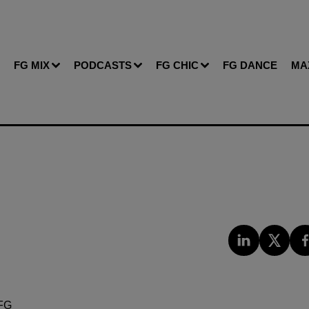
FG MIX
PODCASTS
FG CHIC
FG DANCE
MA
FG