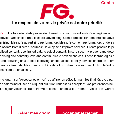
Contin
Le respect de votre vie privée est notre priorité
ers
do the following data processing based on your consent and/or our legitimate int
device; Use limited data to select advertising; Create profiles for personalised adver
edi 14 mars 2025
vertising; Measure advertising performance; Measure content performance; Unders
ns of data from different sources; Develop and improve services; Create profiles to 
alised content; Use limited data to select content; Ensure security, prevent and detect
ertising and content; Save and communicate privacy choices. These technologies
dance
, 📱 et sur l’Application FG (IOS
https://urlz.fr/hhZx
Google
and browsing data to offer following functionalities: Identify devices based on infor
eolocation data; Match and combine data from other data sources; Link different de
nsmitted automatically.
cliquant sur "Accepter et fermer", ou affiner en sélectionnant les finalités et/ou pa
 rave et tech-house
 également refuser en cliquant sur "Continuer sans accepter". Vos préférences ne 
tre à jour vos choix, ou retirer votre consentement à tout moment via le lien "Gérer 
tialite
pour plus d'informations.
Gérer mes choix
Accepter et fermer