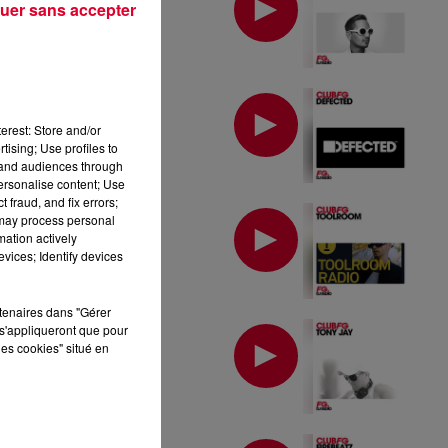
uer sans accepter
MIX : DEFECTED
erest: Store and/or
tising; Use profiles to
tand audiences through
personalise content; Use
 fraud, and fix errors;
MIX : TOOLROOM
 may process personal
mation actively
vices; Identify devices
rtenaires dans "Gérer
MIX : TONY JAY
s'appliqueront que pour
les cookies" situé en
MIX : FIREBEATZ