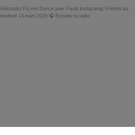
Réécoutez FG mix Dance avec Faulk &amp;amp; Friends du
vendredi 14 mars 2025 🎧 Ecoutez la radio