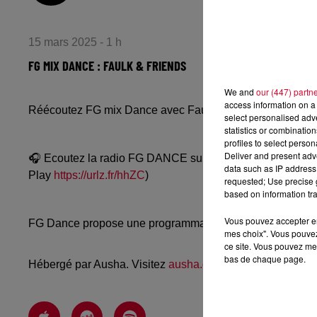
15 mars 2025 - 1 h
FG MIX DANCE : FAULK & FRIENDS
We and
our (447) partn
access information on a 
Réécoutez FG mix Dance avec Faulk & Friends du vendr
select personalised ad
statistics or combinatio
profiles to select person
Deliver and present adv
🎧 Ecoutez la radio FG DANCE sur
www.radiofg.com/fg-
data such as IP address 
Play
https://urlz.fr/hhZC
)
requested; Use precise g
based on information tra
Vous pouvez accepter en 
FG Dance propose une programmation dance, EDM, future
mes choix". Vous pouvez
ce site. Vous pouvez met
bas de chaque page.
Hébergé par Ausha. Visitez
ausha.co/politique-de-confiden