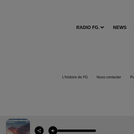
RADIO FG.
NEWS
L'histoire de FG
Nous contacter
Pu