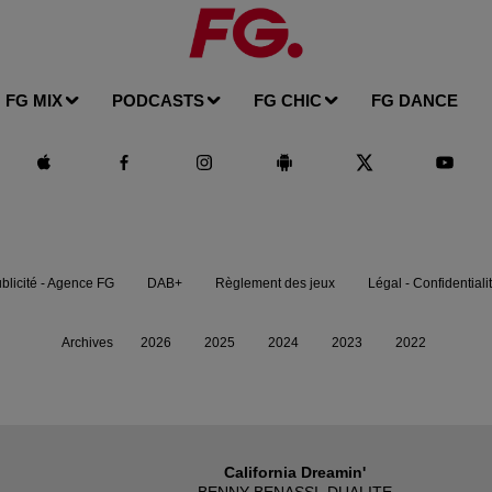
FG MIX
PODCASTS
FG CHIC
FG DANCE
blicité - Agence FG
DAB+
Règlement des jeux
Légal - Confidentiali
Archives
2026
2025
2024
2023
2022
California Dreamin'
BENNY BENASSI, DUALITE