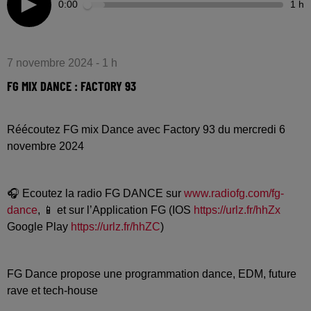
0:00
1 h
7 novembre 2024 - 1 h
FG MIX DANCE : FACTORY 93
Réécoutez FG mix Dance avec Factory 93 du mercredi 6
novembre 2024
🎧 Ecoutez la radio FG DANCE sur
www.radiofg.com/fg-
dance
, 📱 et sur l’Application FG (IOS
https://urlz.fr/hhZx
Google Play
https://urlz.fr/hhZC
)
FG Dance propose une programmation dance, EDM, future
rave et tech-house