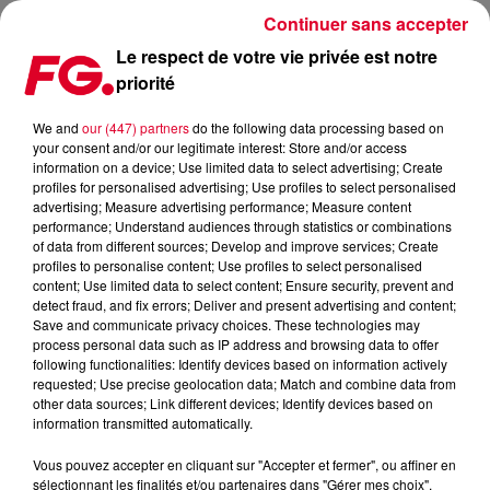
Continuer sans accepter
Le respect de votre vie privée est notre
priorité
FG MIX DANCE : FACTORY 93
We and
our (447) partners
do the following data processing based on
your consent and/or our legitimate interest: Store and/or access
information on a device; Use limited data to select advertising; Create
profiles for personalised advertising; Use profiles to select personalised
advertising; Measure advertising performance; Measure content
performance; Understand audiences through statistics or combinations
of data from different sources; Develop and improve services; Create
profiles to personalise content; Use profiles to select personalised
content; Use limited data to select content; Ensure security, prevent and
detect fraud, and fix errors; Deliver and present advertising and content;
Save and communicate privacy choices. These technologies may
process personal data such as IP address and browsing data to offer
following functionalities: Identify devices based on information actively
requested; Use precise geolocation data; Match and combine data from
other data sources; Link different devices; Identify devices based on
information transmitted automatically.
Vous pouvez accepter en cliquant sur "Accepter et fermer", ou affiner en
sélectionnant les finalités et/ou partenaires dans "Gérer mes choix".