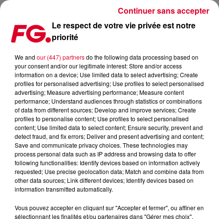
Continuer sans accepter
Le respect de votre vie privée est notre
priorité
FG MIX DANCE : EDX
We and
our (447) partners
do the following data processing based on
your consent and/or our legitimate interest: Store and/or access
information on a device; Use limited data to select advertising; Create
profiles for personalised advertising; Use profiles to select personalised
advertising; Measure advertising performance; Measure content
performance; Understand audiences through statistics or combinations
of data from different sources; Develop and improve services; Create
profiles to personalise content; Use profiles to select personalised
content; Use limited data to select content; Ensure security, prevent and
detect fraud, and fix errors; Deliver and present advertising and content;
Save and communicate privacy choices. These technologies may
process personal data such as IP address and browsing data to offer
following functionalities: Identify devices based on information actively
requested; Use precise geolocation data; Match and combine data from
other data sources; Link different devices; Identify devices based on
information transmitted automatically.
Vous pouvez accepter en cliquant sur "Accepter et fermer", ou affiner en
sélectionnant les finalités et/ou partenaires dans "Gérer mes choix".