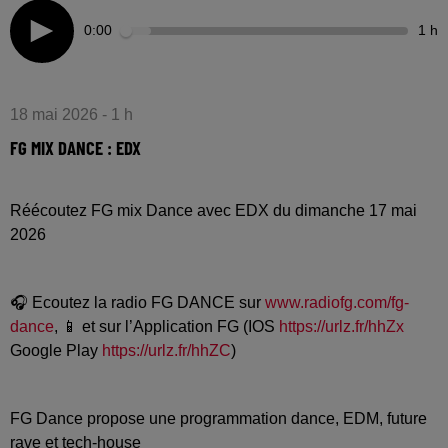
0:00
1 h
18 mai 2026 - 1 h
FG MIX DANCE : EDX
Réécoutez FG mix Dance avec EDX du dimanche 17 mai
2026
🎧 Ecoutez la radio FG DANCE sur
www.radiofg.com/fg-
dance
, 📱 et sur l’Application FG (IOS
https://urlz.fr/hhZx
Google Play
https://urlz.fr/hhZC
)
FG Dance propose une programmation dance, EDM, future
rave et tech-house