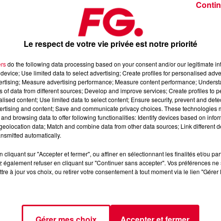
Contin
Le respect de votre vie privée est notre priorité
ers
do the following data processing based on your consent and/or our legitimate int
device; Use limited data to select advertising; Create profiles for personalised adver
r 2026
vertising; Measure advertising performance; Measure content performance; Unders
ns of data from different sources; Develop and improve services; Create profiles to 
alised content; Use limited data to select content; Ensure security, prevent and detect
ertising and content; Save and communicate privacy choices. These technologies
dance
, 📱 et sur l’Application FG (IOS
https://urlz.fr/hhZx
Google
and browsing data to offer following functionalities: Identify devices based on infor
eolocation data; Match and combine data from other data sources; Link different de
nsmitted automatically.
cliquant sur "Accepter et fermer", ou affiner en sélectionnant les finalités et/ou pa
 rave et tech-house
 également refuser en cliquant sur "Continuer sans accepter". Vos préférences ne 
tre à jour vos choix, ou retirer votre consentement à tout moment via le lien "Gérer 
tialite
pour plus d'informations.
Gérer mes choix
Accepter et fermer