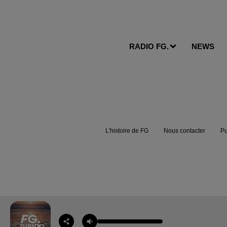
RADIO FG.
NEWS
L'histoire de FG
Nous contacter
Pu