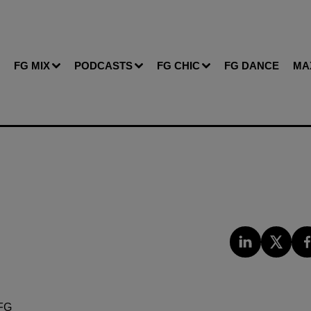
FG MIX
PODCASTS
FG CHIC
FG DANCE
MA
FG