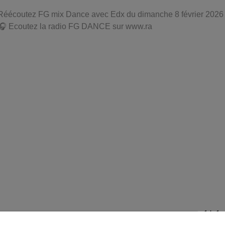
Réécoutez FG mix Dance avec Edx du dimanche 8 février 2026
🎧 Ecoutez la radio FG DANCE sur www.ra
1 h 1 