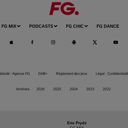
FG MIX
PODCASTS
FG CHIC
FG DANCE
blicité - Agence FG
DAB+
Règlement des jeux
Légal - Confidentiali
Archives
2026
2025
2024
2023
2022
Eric Prydz
FG MIX