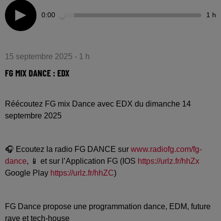
0:00
1 h
15 septembre 2025 - 1 h
FG MIX DANCE : EDX
Réécoutez FG mix Dance avec EDX du dimanche 14
septembre 2025
🎧 Ecoutez la radio FG DANCE sur
www.radiofg.com/fg-
dance
, 📱 et sur l’Application FG (IOS
https://urlz.fr/hhZx
Google Play
https://urlz.fr/hhZC
)
FG Dance propose une programmation dance, EDM, future
rave et tech-house