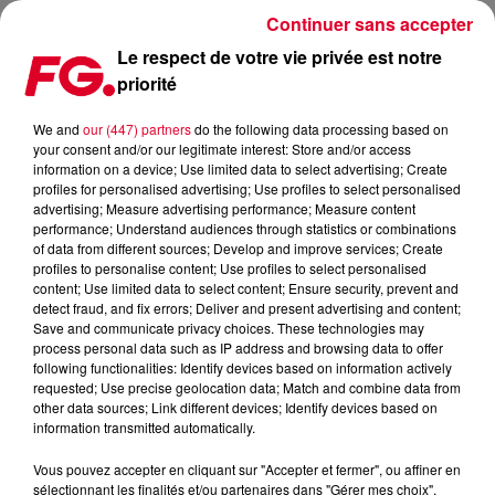
Continuer sans accepter
Le respect de votre vie privée est notre
priorité
FG MIX DANCE : EDX
We and
our (447) partners
do the following data processing based on
your consent and/or our legitimate interest: Store and/or access
information on a device; Use limited data to select advertising; Create
profiles for personalised advertising; Use profiles to select personalised
advertising; Measure advertising performance; Measure content
performance; Understand audiences through statistics or combinations
of data from different sources; Develop and improve services; Create
profiles to personalise content; Use profiles to select personalised
content; Use limited data to select content; Ensure security, prevent and
detect fraud, and fix errors; Deliver and present advertising and content;
Save and communicate privacy choices. These technologies may
process personal data such as IP address and browsing data to offer
following functionalities: Identify devices based on information actively
requested; Use precise geolocation data; Match and combine data from
other data sources; Link different devices; Identify devices based on
information transmitted automatically.
Vous pouvez accepter en cliquant sur "Accepter et fermer", ou affiner en
sélectionnant les finalités et/ou partenaires dans "Gérer mes choix".