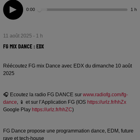
0:00
1 h
11 août 2025 - 1 h
FG MIX DANCE : EDX
Réécoutez FG mix Dance avec EDX du dimanche 10 août
2025
🎧 Ecoutez la radio FG DANCE sur
www.radiofg.com/fg-
dance
, 📱 et sur l’Application FG (IOS
https://urlz.fr/hhZx
Google Play
https://urlz.fr/hhZC
)
FG Dance propose une programmation dance, EDM, future
rave et tech-house