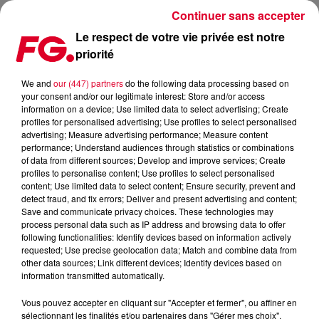
Continuer sans accepter
Le respect de votre vie privée est notre
priorité
FG MIX DANCE : EDX
We and
our (447) partners
do the following data processing based on
your consent and/or our legitimate interest: Store and/or access
information on a device; Use limited data to select advertising; Create
profiles for personalised advertising; Use profiles to select personalised
advertising; Measure advertising performance; Measure content
performance; Understand audiences through statistics or combinations
of data from different sources; Develop and improve services; Create
profiles to personalise content; Use profiles to select personalised
content; Use limited data to select content; Ensure security, prevent and
detect fraud, and fix errors; Deliver and present advertising and content;
Save and communicate privacy choices. These technologies may
process personal data such as IP address and browsing data to offer
following functionalities: Identify devices based on information actively
requested; Use precise geolocation data; Match and combine data from
other data sources; Link different devices; Identify devices based on
information transmitted automatically.
Vous pouvez accepter en cliquant sur "Accepter et fermer", ou affiner en
sélectionnant les finalités et/ou partenaires dans "Gérer mes choix".