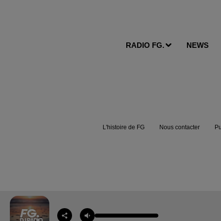
RADIO FG.
NEWS
L'histoire de FG
Nous contacter
Pu