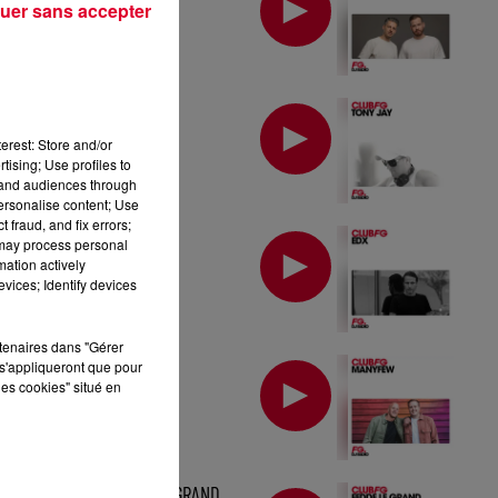
uer sans accepter
MIX : TONY JAY
erest: Store and/or
tising; Use profiles to
tand audiences through
personalise content; Use
 fraud, and fix errors;
MIX : EDX
 may process personal
mation actively
vices; Identify devices
rtenaires dans "Gérer
MIX : MANYFEW
s'appliqueront que pour
les cookies" situé en
MIX : FEDDE LE GRAND