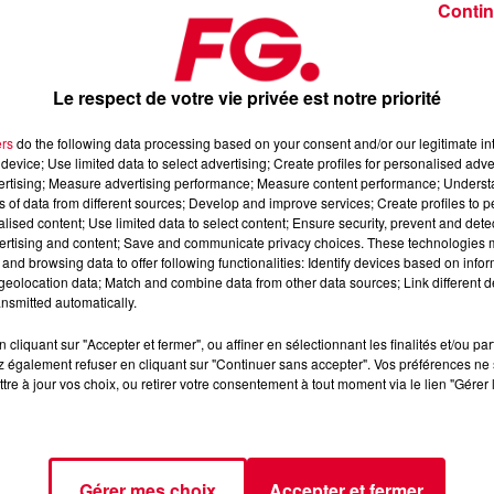
Contin
Le respect de votre vie privée est notre priorité
ers
do the following data processing based on your consent and/or our legitimate int
device; Use limited data to select advertising; Create profiles for personalised adver
7 octobre 2025
vertising; Measure advertising performance; Measure content performance; Unders
ns of data from different sources; Develop and improve services; Create profiles to 
alised content; Use limited data to select content; Ensure security, prevent and detect
ertising and content; Save and communicate privacy choices. These technologies
dance
, 📱 et sur l’Application FG (IOS
https://urlz.fr/hhZx
Google
and browsing data to offer following functionalities: Identify devices based on infor
eolocation data; Match and combine data from other data sources; Link different de
nsmitted automatically.
cliquant sur "Accepter et fermer", ou affiner en sélectionnant les finalités et/ou pa
 rave et tech-house
 également refuser en cliquant sur "Continuer sans accepter". Vos préférences ne 
tre à jour vos choix, ou retirer votre consentement à tout moment via le lien "Gérer 
tialite
pour plus d'informations.
Gérer mes choix
Accepter et fermer