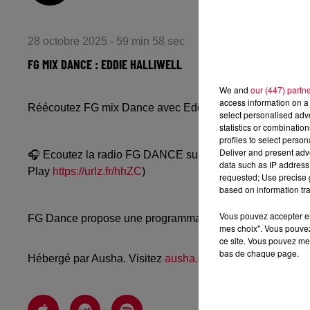
28 octobre 2025 - 59 min 58 sec
FG MIX DANCE : EDDIE HALLIWELL
We and
our (447) partn
access information on a 
Réécoutez FG mix Dance avec Eddie Halliwell du lundi 2
select personalised ad
statistics or combinatio
profiles to select person
Deliver and present adv
🎧 Ecoutez la radio FG DANCE sur
www.radiofg.com/fg-
data such as IP address 
Play
https://urlz.fr/hhZC
)
requested; Use precise g
based on information tra
Vous pouvez accepter en 
FG Dance propose une programmation dance, EDM, future
mes choix". Vous pouvez
ce site. Vous pouvez met
bas de chaque page.
Hébergé par Ausha. Visitez
ausha.co/politique-de-confiden