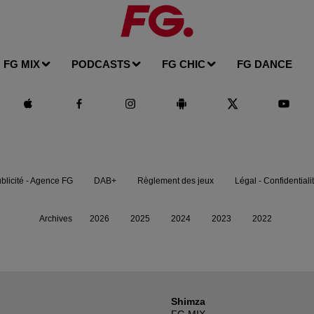
FG MIX
PODCASTS
FG CHIC
FG DANCE
blicité - Agence FG
DAB+
Règlement des jeux
Légal - Confidentiali
Archives
2026
2025
2024
2023
2022
Shimza
FG MIX