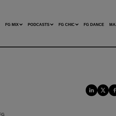
FG MIX
PODCASTS
FG CHIC
FG DANCE
MA
FG