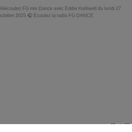
Réécoutez FG mix Dance avec Eddie Halliwell du lundi 27
octobre 2025 🎧 Ecoutez la radio FG DANCE
59 min 58 