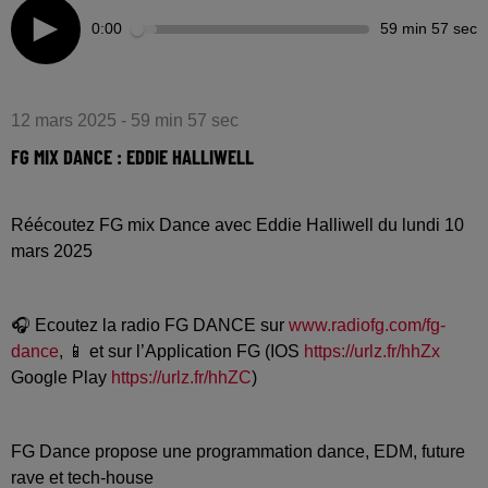
0:00
59 min 57 sec
12 mars 2025 - 59 min 57 sec
FG MIX DANCE : EDDIE HALLIWELL
Réécoutez FG mix Dance avec Eddie Halliwell du lundi 10
mars 2025
🎧 Ecoutez la radio FG DANCE sur
www.radiofg.com/fg-
dance
, 📱 et sur l’Application FG (IOS
https://urlz.fr/hhZx
Google Play
https://urlz.fr/hhZC
)
FG Dance propose une programmation dance, EDM, future
rave et tech-house