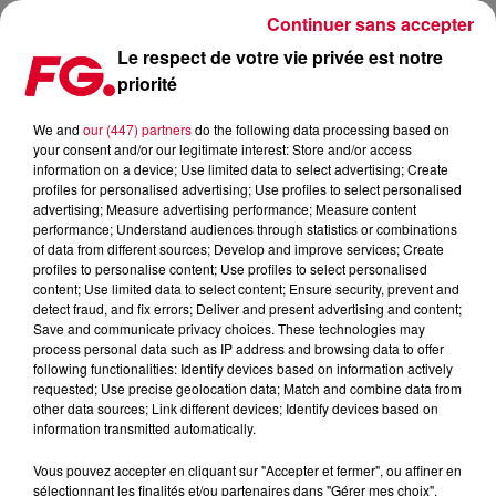
Continuer sans accepter
Le respect de votre vie privée est notre
priorité
FG MIX DANCE : EDDIE HALLIWELL
We and
our (447) partners
do the following data processing based on
your consent and/or our legitimate interest: Store and/or access
information on a device; Use limited data to select advertising; Create
profiles for personalised advertising; Use profiles to select personalised
advertising; Measure advertising performance; Measure content
performance; Understand audiences through statistics or combinations
of data from different sources; Develop and improve services; Create
profiles to personalise content; Use profiles to select personalised
content; Use limited data to select content; Ensure security, prevent and
detect fraud, and fix errors; Deliver and present advertising and content;
Save and communicate privacy choices. These technologies may
process personal data such as IP address and browsing data to offer
following functionalities: Identify devices based on information actively
requested; Use precise geolocation data; Match and combine data from
other data sources; Link different devices; Identify devices based on
information transmitted automatically.
Vous pouvez accepter en cliquant sur "Accepter et fermer", ou affiner en
sélectionnant les finalités et/ou partenaires dans "Gérer mes choix".