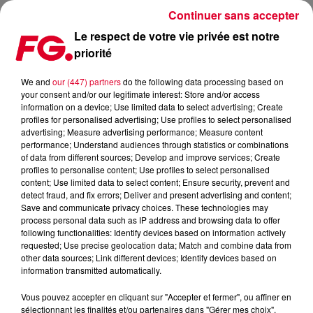
Continuer sans accepter
Le respect de votre vie privée est notre
priorité
FG MIX DANCE : DJ ANGELO PEPE
We and
our (447) partners
do the following data processing based on
your consent and/or our legitimate interest: Store and/or access
information on a device; Use limited data to select advertising; Create
profiles for personalised advertising; Use profiles to select personalised
advertising; Measure advertising performance; Measure content
performance; Understand audiences through statistics or combinations
of data from different sources; Develop and improve services; Create
profiles to personalise content; Use profiles to select personalised
content; Use limited data to select content; Ensure security, prevent and
detect fraud, and fix errors; Deliver and present advertising and content;
Save and communicate privacy choices. These technologies may
process personal data such as IP address and browsing data to offer
following functionalities: Identify devices based on information actively
requested; Use precise geolocation data; Match and combine data from
other data sources; Link different devices; Identify devices based on
information transmitted automatically.
Vous pouvez accepter en cliquant sur "Accepter et fermer", ou affiner en
sélectionnant les finalités et/ou partenaires dans "Gérer mes choix".