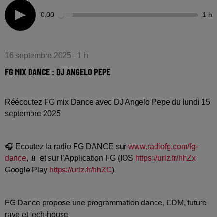
0:00
1 h
16 septembre 2025 - 1 h
FG MIX DANCE : DJ ANGELO PEPE
Réécoutez FG mix Dance avec DJ Angelo Pepe du lundi 15
septembre 2025
🎧 Ecoutez la radio FG DANCE sur
www.radiofg.com/fg-
dance
, 📱 et sur l’Application FG (IOS
https://urlz.fr/hhZx
Google Play
https://urlz.fr/hhZC
)
FG Dance propose une programmation dance, EDM, future
rave et tech-house