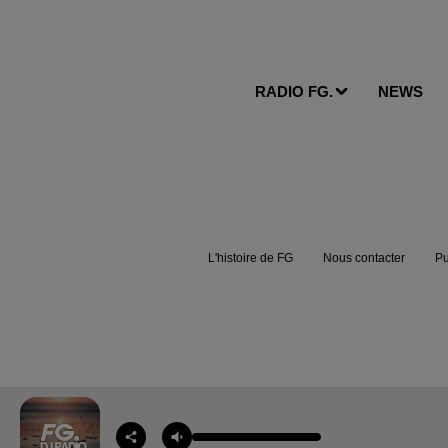
RADIO FG.
NEWS
L'histoire de FG
Nous contacter
Pu