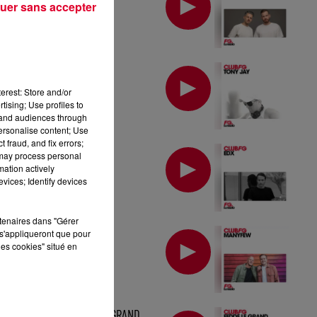
uer sans accepter
MIX : TONY JAY
erest: Store and/or
tising; Use profiles to
tand audiences through
personalise content; Use
 fraud, and fix errors;
MIX : EDX
 may process personal
mation actively
vices; Identify devices
rtenaires dans "Gérer
MIX : MANYFEW
s'appliqueront que pour
les cookies" situé en
MIX : FEDDE LE GRAND