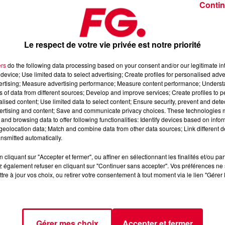
Contin
Le respect de votre vie privée est notre priorité
ers
do the following data processing based on your consent and/or our legitimate int
device; Use limited data to select advertising; Create profiles for personalised adver
 12 novembre 2024
vertising; Measure advertising performance; Measure content performance; Unders
ns of data from different sources; Develop and improve services; Create profiles to 
alised content; Use limited data to select content; Ensure security, prevent and detect
ertising and content; Save and communicate privacy choices. These technologies
dance
, 📱 et sur l’Application FG (IOS
https://urlz.fr/hhZx
Google
and browsing data to offer following functionalities: Identify devices based on infor
eolocation data; Match and combine data from other data sources; Link different de
nsmitted automatically.
cliquant sur "Accepter et fermer", ou affiner en sélectionnant les finalités et/ou pa
 rave et tech-house
 également refuser en cliquant sur "Continuer sans accepter". Vos préférences ne 
tre à jour vos choix, ou retirer votre consentement à tout moment via le lien "Gérer 
tialite
pour plus d'informations.
Gérer mes choix
Accepter et fermer