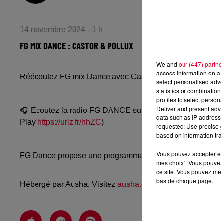
14 novembre 2024 - 1 h
FG MIX DANCE : CASTOR & POLLUX
We and
our (447) partn
access information on a 
Réécoutez FG mix Dance avec Castor & Pollux du mardi
select personalised ad
statistics or combinatio
profiles to select person
Deliver and present adv
🎧 Ecoutez la radio FG DANCE sur
www.radiofg.com/fg-
data such as IP address 
Play
https://urlz.fr/hhZC
)
requested; Use precise g
based on information tra
Vous pouvez accepter en 
FG Dance propose une programmation dance, EDM, future
mes choix". Vous pouvez
ce site. Vous pouvez met
bas de chaque page.
Hébergé par Ausha. Visitez
ausha.co/politique-de-confiden