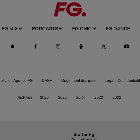
FG MIX
PODCASTS
FG CHIC
FG DANCE
blicité - Agence FG
DAB+
Règlement des jeux
Légal - Confidentiali
Archives
2026
2025
2024
2023
2022
Starter Fg
By Hakimakli