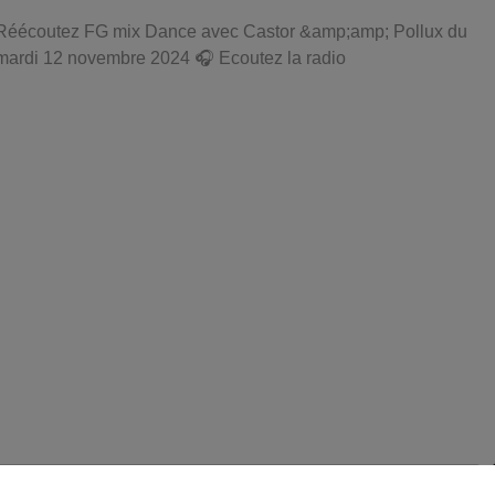
Réécoutez FG mix Dance avec Castor &amp;amp; Pollux du
mardi 12 novembre 2024 🎧 Ecoutez la radio