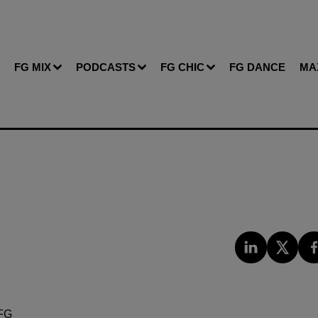
FG MIX
PODCASTS
FG CHIC
FG DANCE
MA
FG