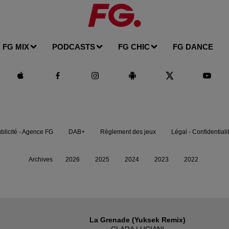
FG MIX
PODCASTS
FG CHIC
FG DANCE
blicité - Agence FG
DAB+
Règlement des jeux
Légal - Confidentiali
Archives
2026
2025
2024
2023
2022
La Grenade (yuksek Remix)
CLARA LUCIANI