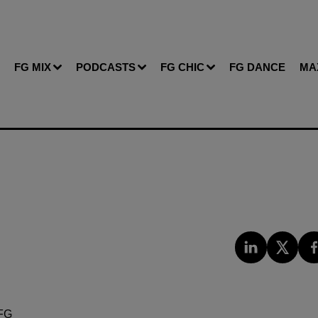
FG MIX
PODCASTS
FG CHIC
FG DANCE
MA
FG