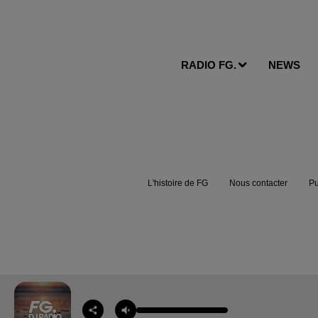
RADIO FG.
NEWS
L'histoire de FG
Nous contacter
Pu