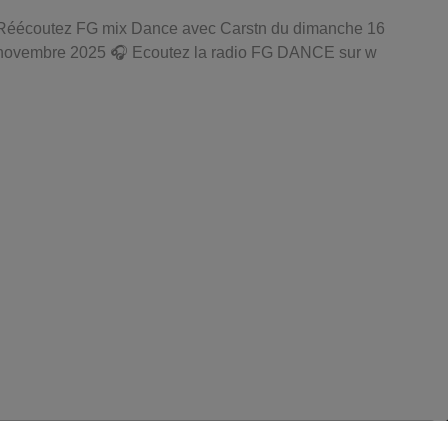
Réécoutez FG mix Dance avec Carstn du dimanche 16
novembre 2025 🎧 Ecoutez la radio FG DANCE sur w