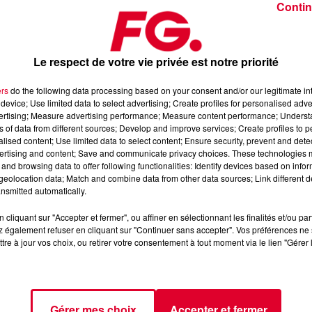
Contin
Le respect de votre vie privée est notre priorité
ers
do the following data processing based on your consent and/or our legitimate int
device; Use limited data to select advertising; Create profiles for personalised adver
novembre 2025
vertising; Measure advertising performance; Measure content performance; Unders
ns of data from different sources; Develop and improve services; Create profiles to 
alised content; Use limited data to select content; Ensure security, prevent and detect
ertising and content; Save and communicate privacy choices. These technologies
dance
, 📱 et sur l’Application FG (IOS
https://urlz.fr/hhZx
Google
and browsing data to offer following functionalities: Identify devices based on infor
eolocation data; Match and combine data from other data sources; Link different de
nsmitted automatically.
cliquant sur "Accepter et fermer", ou affiner en sélectionnant les finalités et/ou pa
 rave et tech-house
 également refuser en cliquant sur "Continuer sans accepter". Vos préférences ne 
tre à jour vos choix, ou retirer votre consentement à tout moment via le lien "Gérer 
tialite
pour plus d'informations.
Gérer mes choix
Accepter et fermer