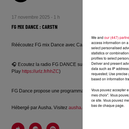
17 novembre 2025 - 1 h
FG MIX DANCE : CARSTN
We and
our (447) partn
access information on a 
Réécoutez FG mix Dance avec Carstn du dimanche 16 
select personalised ad
statistics or combinatio
profiles to select person
Deliver and present adv
🎧 Ecoutez la radio FG DANCE sur
www.radiofg.com/fg-
data such as IP address 
Play
https://urlz.fr/hhZC
)
requested; Use precise g
based on information tra
Vous pouvez accepter en 
FG Dance propose une programmation dance, EDM, future
mes choix". Vous pouvez
ce site. Vous pouvez met
bas de chaque page.
Hébergé par Ausha. Visitez
ausha.co/politique-de-confiden