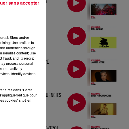
TOMORROWLAND
uer sans accepter
MIX : MDL BEAST
erest: Store and/or
tising; Use profiles to
tand audiences through
personalise content; Use
 fraud, and fix errors;
MIX : JAMES HYPE
 may process personal
mation actively
vices; Identify devices
rtenaires dans "Gérer
MIX : LOST FREQUENCIES
s'appliqueront que pour
les cookies" situé en
MIX : MR BELT & WEZOL