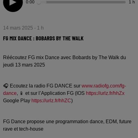
0:00
1 h
14 mars 2025 - 1 h
FG MIX DANCE : BOBARDS BY THE WALK
Réécoutez FG mix Dance avec Bobards by The Walk du
jeudi 13 mars 2025
🎧 Ecoutez la radio FG DANCE sur
www.radiofg.com/fg-
dance
, 📱 et sur l’Application FG (IOS
https://urlz.fr/hhZx
Google Play
https://urlz.fr/hhZC
)
FG Dance propose une programmation dance, EDM, future
rave et tech-house