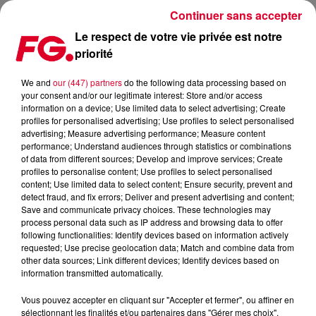
Continuer sans accepter
Le respect de votre vie privée est notre
priorité
FG MIX DANCE : BOBARDS BY THE WALK
We and
our (447) partners
do the following data processing based on
your consent and/or our legitimate interest: Store and/or access
information on a device; Use limited data to select advertising; Create
profiles for personalised advertising; Use profiles to select personalised
advertising; Measure advertising performance; Measure content
performance; Understand audiences through statistics or combinations
of data from different sources; Develop and improve services; Create
profiles to personalise content; Use profiles to select personalised
content; Use limited data to select content; Ensure security, prevent and
detect fraud, and fix errors; Deliver and present advertising and content;
Save and communicate privacy choices. These technologies may
process personal data such as IP address and browsing data to offer
following functionalities: Identify devices based on information actively
requested; Use precise geolocation data; Match and combine data from
other data sources; Link different devices; Identify devices based on
information transmitted automatically.
Vous pouvez accepter en cliquant sur "Accepter et fermer", ou affiner en
sélectionnant les finalités et/ou partenaires dans "Gérer mes choix".