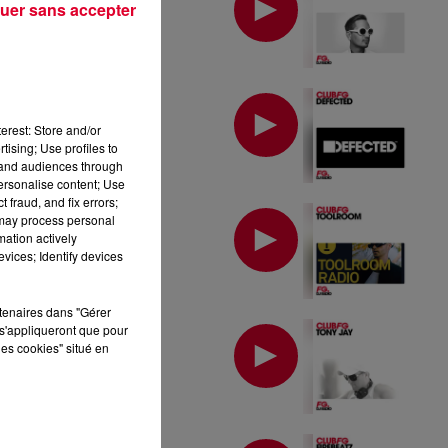
uer sans accepter
MIX : DEFECTED
erest: Store and/or
tising; Use profiles to
tand audiences through
personalise content; Use
 fraud, and fix errors;
MIX : TOOLROOM
 may process personal
mation actively
vices; Identify devices
rtenaires dans "Gérer
MIX : TONY JAY
s'appliqueront que pour
les cookies" situé en
MIX : FIREBEATZ