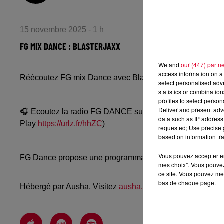
15 novembre 2025 - 1 h
FG MIX DANCE : BLASTERJAXX
We and
our (447) partn
access information on a 
Réécoutez FG mix Dance avec Blasterjaxx du vendredi 
select personalised ad
statistics or combinatio
profiles to select person
Deliver and present adv
🎧 Ecoutez la radio FG DANCE sur
www.radiofg.com/fg-
data such as IP address 
Play
https://urlz.fr/hhZC
)
requested; Use precise g
based on information tra
Vous pouvez accepter en 
FG Dance propose une programmation dance, EDM, future
mes choix". Vous pouvez
ce site. Vous pouvez met
bas de chaque page.
Hébergé par Ausha. Visitez
ausha.co/politique-de-confiden