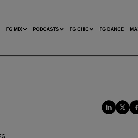
FG MIX
PODCASTS
FG CHIC
FG DANCE
MA
FG