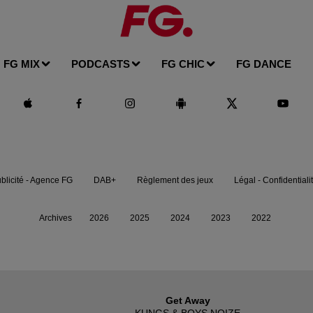
FG MIX
PODCASTS
FG CHIC
FG DANCE
blicité - Agence FG
DAB+
Règlement des jeux
Légal - Confidentiali
Archives
2026
2025
2024
2023
2022
Get Away
KUNGS & BOYS NOIZE