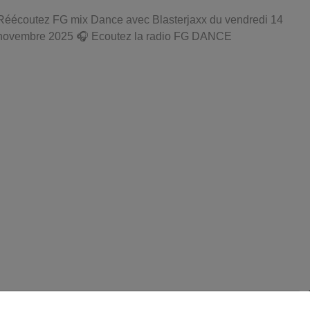
Réécoutez FG mix Dance avec Blasterjaxx du vendredi 14
novembre 2025 🎧 Ecoutez la radio FG DANCE