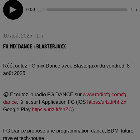
0:00
1 h
10 août 2025 - 1 h
FG MIX DANCE : BLASTERJAXX
Réécoutez FG mix Dance avec Blasterjaxx du vendredi 8
août 2025
🎧 Ecoutez la radio FG DANCE sur
www.radiofg.com/fg-
dance
, 📱 et sur l’Application FG (IOS
https://urlz.fr/hhZx
Google Play
https://urlz.fr/hhZC
)
FG Dance propose une programmation dance, EDM, future
rave et tech-house