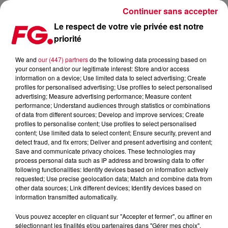
Continuer sans accepter
Le respect de votre vie privée est notre
priorité
FG MIX DANCE : BLASTERJAXX
We and
our (447) partners
do the following data processing based on
your consent and/or our legitimate interest: Store and/or access
information on a device; Use limited data to select advertising; Create
profiles for personalised advertising; Use profiles to select personalised
advertising; Measure advertising performance; Measure content
performance; Understand audiences through statistics or combinations
of data from different sources; Develop and improve services; Create
profiles to personalise content; Use profiles to select personalised
content; Use limited data to select content; Ensure security, prevent and
detect fraud, and fix errors; Deliver and present advertising and content;
Save and communicate privacy choices. These technologies may
process personal data such as IP address and browsing data to offer
following functionalities: Identify devices based on information actively
requested; Use precise geolocation data; Match and combine data from
other data sources; Link different devices; Identify devices based on
information transmitted automatically.
Vous pouvez accepter en cliquant sur "Accepter et fermer", ou affiner en
sélectionnant les finalités et/ou partenaires dans "Gérer mes choix".