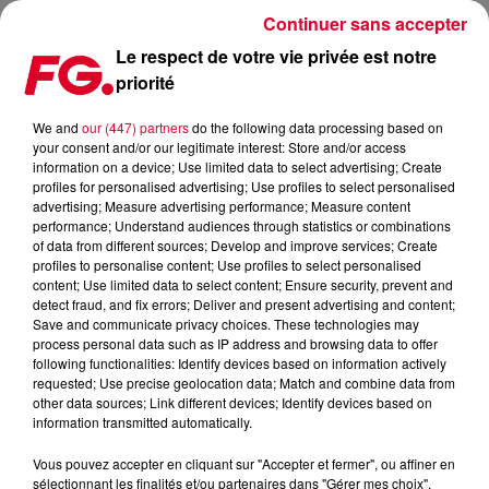
Continuer sans accepter
Le respect de votre vie privée est notre
priorité
FG MIX DANCE : ALISON WONDERLAND
We and
our (447) partners
do the following data processing based on
your consent and/or our legitimate interest: Store and/or access
information on a device; Use limited data to select advertising; Create
profiles for personalised advertising; Use profiles to select personalised
advertising; Measure advertising performance; Measure content
performance; Understand audiences through statistics or combinations
of data from different sources; Develop and improve services; Create
profiles to personalise content; Use profiles to select personalised
content; Use limited data to select content; Ensure security, prevent and
detect fraud, and fix errors; Deliver and present advertising and content;
Save and communicate privacy choices. These technologies may
process personal data such as IP address and browsing data to offer
following functionalities: Identify devices based on information actively
requested; Use precise geolocation data; Match and combine data from
other data sources; Link different devices; Identify devices based on
information transmitted automatically.
Vous pouvez accepter en cliquant sur "Accepter et fermer", ou affiner en
sélectionnant les finalités et/ou partenaires dans "Gérer mes choix".