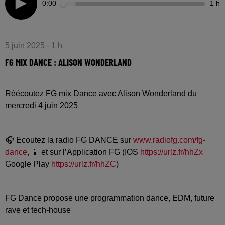
0:00
1 h
5 juin 2025 - 1 h
FG MIX DANCE : ALISON WONDERLAND
Réécoutez FG mix Dance avec Alison Wonderland du
mercredi 4 juin 2025
🎧 Ecoutez la radio FG DANCE sur
www.radiofg.com/fg-
dance
, 📱 et sur l’Application FG (IOS
https://urlz.fr/hhZx
Google Play
https://urlz.fr/hhZC
)
FG Dance propose une programmation dance, EDM, future
rave et tech-house