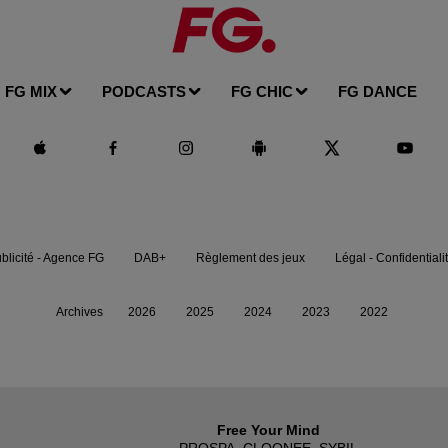
FG MIX
PODCASTS
FG CHIC
FG DANCE
blicité - Agence FG
DAB+
Règlement des jeux
Légal - Confidentiali
Archives
2026
2025
2024
2023
2022
Free Your Mind
PROSPA, CLOONEE, SYBIL