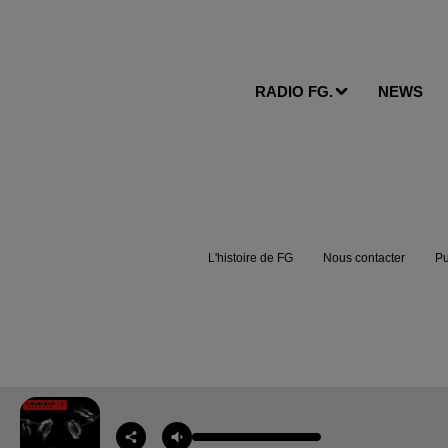
RADIO FG.
NEWS
L'histoire de FG
Nous contacter
Pu