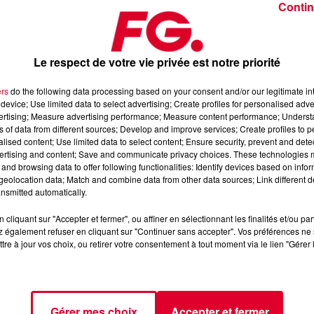
Contin
Le respect de votre vie privée est notre priorité
ers
do the following data processing based on your consent and/or our legitimate int
device; Use limited data to select advertising; Create profiles for personalised adver
novembre 2025
vertising; Measure advertising performance; Measure content performance; Unders
ns of data from different sources; Develop and improve services; Create profiles to 
alised content; Use limited data to select content; Ensure security, prevent and detect
ertising and content; Save and communicate privacy choices. These technologies
dance
, 📱 et sur l’Application FG (IOS
https://urlz.fr/hhZx
Google
and browsing data to offer following functionalities: Identify devices based on infor
eolocation data; Match and combine data from other data sources; Link different de
nsmitted automatically.
cliquant sur "Accepter et fermer", ou affiner en sélectionnant les finalités et/ou pa
 rave et tech-house
 également refuser en cliquant sur "Continuer sans accepter". Vos préférences ne 
tre à jour vos choix, ou retirer votre consentement à tout moment via le lien "Gérer 
tialite
pour plus d'informations.
Gérer mes choix
Accepter et fermer