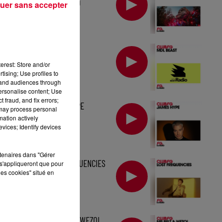
TOMORROWLAND
uer sans accepter
MIX : MDL BEAST
erest: Store and/or
tising; Use profiles to
tand audiences through
personalise content; Use
 fraud, and fix errors;
MIX : JAMES HYPE
 may process personal
mation actively
vices; Identify devices
rtenaires dans "Gérer
MIX : LOST FREQUENCIES
s'appliqueront que pour
les cookies" situé en
MIX : MR BELT & WEZOL