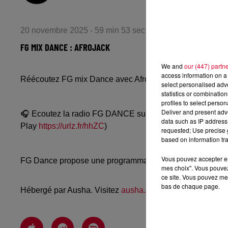
20 novembre 2025 - 59 min 53 sec
FG MIX DANCE : AFROJACK
We and
our (447) partn
access information on a 
Réécoutez FG mix Dance avec Afrojack du mercredi 19 
select personalised ad
statistics or combinatio
profiles to select person
Deliver and present adv
🎧 Ecoutez la radio FG DANCE sur
www.radiofg.com/fg-
data such as IP address 
Play
https://urlz.fr/hhZC
)
requested; Use precise g
based on information tra
Vous pouvez accepter en 
FG Dance propose une programmation dance, EDM, future
mes choix". Vous pouvez
ce site. Vous pouvez met
bas de chaque page.
Hébergé par Ausha. Visitez
ausha.co/politique-de-confiden