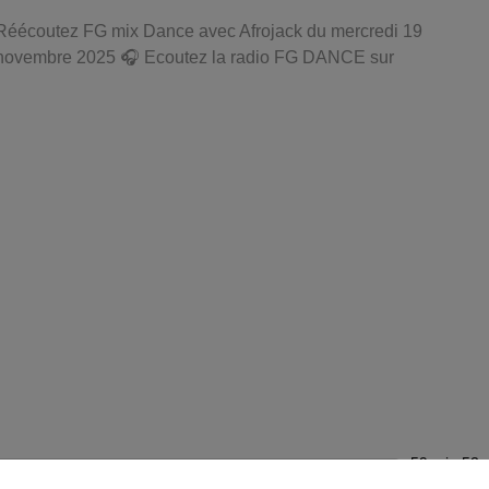
Réécoutez FG mix Dance avec Afrojack du mercredi 19
novembre 2025 🎧 Ecoutez la radio FG DANCE sur
59 min 53 