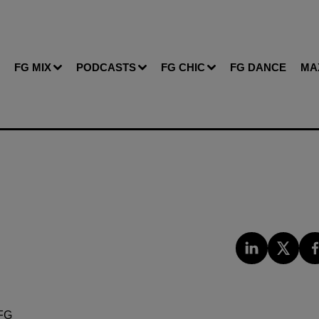
FG MIX
PODCASTS
FG CHIC
FG DANCE
MA
FG