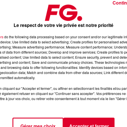
Contin
Le respect de votre vie privée est notre priorité
ers
do the following data processing based on your consent and/or our legitimate int
device; Use limited data to select advertising; Create profiles for personalised adver
ctobre 2025
vertising; Measure advertising performance; Measure content performance; Unders
ns of data from different sources; Develop and improve services; Create profiles to 
alised content; Use limited data to select content; Ensure security, prevent and detect
ertising and content; Save and communicate privacy choices. These technologies
dance
, 📱 et sur l’Application FG (IOS
https://urlz.fr/hhZx
Google
and browsing data to offer following functionalities: Identify devices based on infor
eolocation data; Match and combine data from other data sources; Link different de
nsmitted automatically.
cliquant sur "Accepter et fermer", ou affiner en sélectionnant les finalités et/ou pa
 rave et tech-house
 également refuser en cliquant sur "Continuer sans accepter". Vos préférences ne 
tre à jour vos choix, ou retirer votre consentement à tout moment via le lien "Gérer 
tialite
pour plus d'informations.
Gérer mes choix
Accepter et fermer