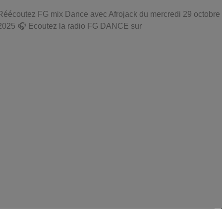
Réécoutez FG mix Dance avec Afrojack du mercredi 29 octobre
2025 🎧 Ecoutez la radio FG DANCE sur