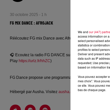
30 octobre 2025 - 1 h
FG MIX DANCE : AFROJACK
We and
our (447) partn
access information on a 
Réécoutez FG mix Dance avec Afrojack du mercredi 29 o
select personalised ad
statistics or combinatio
profiles to select person
Deliver and present adv
🎧 Ecoutez la radio FG DANCE sur
www.radiofg.com/fg-
data such as IP address 
Play
https://urlz.fr/hhZC
)
requested; Use precise g
based on information tra
Vous pouvez accepter en 
FG Dance propose une programmation dance, EDM, future
mes choix". Vous pouvez
ce site. Vous pouvez met
bas de chaque page.
Hébergé par Ausha. Visitez
ausha.co/politique-de-confiden