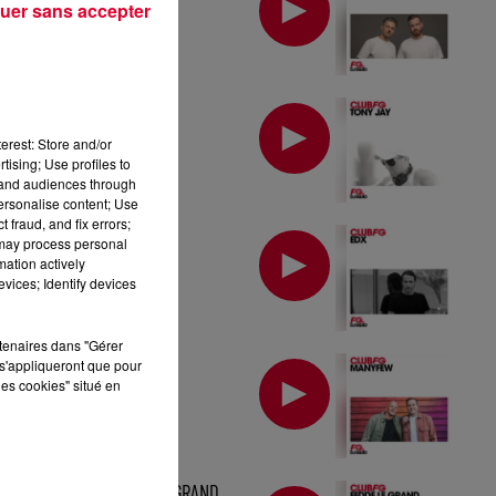
uer sans accepter
MIX : TONY JAY
erest: Store and/or
tising; Use profiles to
tand audiences through
personalise content; Use
 fraud, and fix errors;
MIX : EDX
 may process personal
mation actively
vices; Identify devices
rtenaires dans "Gérer
MIX : MANYFEW
s'appliqueront que pour
les cookies" situé en
MIX : FEDDE LE GRAND