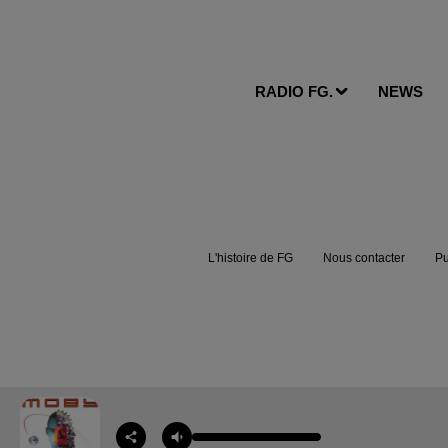
RADIO FG.
NEWS
L'histoire de FG
Nous contacter
Pu