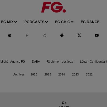
FG MIX
PODCASTS
FG CHIC
FG DANCE
blicité - Agence FG
DAB+
Règlement des jeux
Légal - Confidentiali
Archives
2026
2025
2024
2023
2022
Go
MOBY