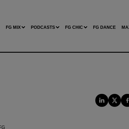
FG MIX
PODCASTS
FG CHIC
FG DANCE
MA
FG