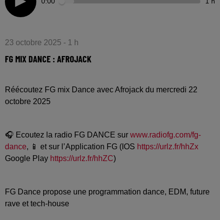
0:00
1 h
23 octobre 2025 - 1 h
FG MIX DANCE : AFROJACK
Réécoutez FG mix Dance avec Afrojack du mercredi 22
octobre 2025
🎧 Ecoutez la radio FG DANCE sur
www.radiofg.com/fg-
dance
, 📱 et sur l’Application FG (IOS
https://urlz.fr/hhZx
Google Play
https://urlz.fr/hhZC
)
FG Dance propose une programmation dance, EDM, future
rave et tech-house