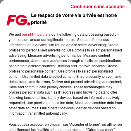
Continuer sans accepter
Le respect de votre vie privée est notre
priorité
FG MIX DANCE : AFROJACK
We and
our (447) partners
do the following data processing based on
your consent and/or our legitimate interest: Store and/or access
information on a device; Use limited data to select advertising; Create
profiles for personalised advertising; Use profiles to select personalised
advertising; Measure advertising performance; Measure content
performance; Understand audiences through statistics or combinations
of data from different sources; Develop and improve services; Create
profiles to personalise content; Use profiles to select personalised
content; Use limited data to select content; Ensure security, prevent and
detect fraud, and fix errors; Deliver and present advertising and content;
Save and communicate privacy choices. These technologies may
process personal data such as IP address and browsing data to offer
following functionalities: Identify devices based on information actively
requested; Use precise geolocation data; Match and combine data from
other data sources; Link different devices; Identify devices based on
information transmitted automatically.
Vous pouvez accepter en cliquant sur "Accepter et fermer", ou affiner en
sélectionnant les finalités et/ou partenaires dans "Gérer mes choix".