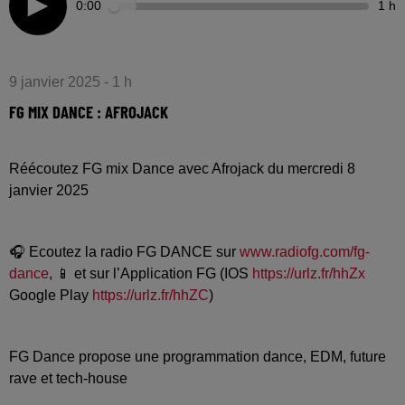
0:00
1 h
9 janvier 2025 - 1 h
FG MIX DANCE : AFROJACK
Réécoutez FG mix Dance avec Afrojack du mercredi 8
janvier 2025
🎧 Ecoutez la radio FG DANCE sur
www.radiofg.com/fg-
dance
, 📱 et sur l’Application FG (IOS
https://urlz.fr/hhZx
Google Play
https://urlz.fr/hhZC
)
FG Dance propose une programmation dance, EDM, future
rave et tech-house