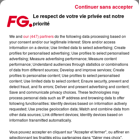
Continuer sans accepter
Le respect de votre vie privée est notre
priorité
FG MIX DANCE : AFROJACK
We and
our (447) partners
do the following data processing based on
your consent and/or our legitimate interest: Store and/or access
information on a device; Use limited data to select advertising; Create
profiles for personalised advertising; Use profiles to select personalised
advertising; Measure advertising performance; Measure content
performance; Understand audiences through statistics or combinations
of data from different sources; Develop and improve services; Create
profiles to personalise content; Use profiles to select personalised
content; Use limited data to select content; Ensure security, prevent and
detect fraud, and fix errors; Deliver and present advertising and content;
Save and communicate privacy choices. These technologies may
process personal data such as IP address and browsing data to offer
following functionalities: Identify devices based on information actively
requested; Use precise geolocation data; Match and combine data from
other data sources; Link different devices; Identify devices based on
information transmitted automatically.
Vous pouvez accepter en cliquant sur "Accepter et fermer", ou affiner en
sélectionnant les finalités et/ou partenaires dans "Gérer mes choix".