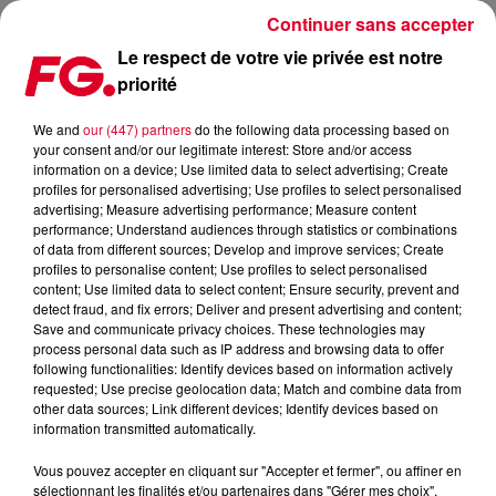
Continuer sans accepter
Le respect de votre vie privée est notre
priorité
FG MIX DANCE : ADRIANNA
We and
our (447) partners
do the following data processing based on
your consent and/or our legitimate interest: Store and/or access
information on a device; Use limited data to select advertising; Create
profiles for personalised advertising; Use profiles to select personalised
advertising; Measure advertising performance; Measure content
performance; Understand audiences through statistics or combinations
of data from different sources; Develop and improve services; Create
profiles to personalise content; Use profiles to select personalised
content; Use limited data to select content; Ensure security, prevent and
detect fraud, and fix errors; Deliver and present advertising and content;
Save and communicate privacy choices. These technologies may
process personal data such as IP address and browsing data to offer
following functionalities: Identify devices based on information actively
requested; Use precise geolocation data; Match and combine data from
other data sources; Link different devices; Identify devices based on
information transmitted automatically.
Vous pouvez accepter en cliquant sur "Accepter et fermer", ou affiner en
sélectionnant les finalités et/ou partenaires dans "Gérer mes choix".