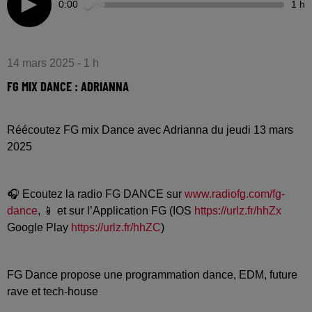
0:00
1 h
14 mars 2025 - 1 h
FG MIX DANCE : ADRIANNA
Réécoutez FG mix Dance avec Adrianna du jeudi 13 mars
2025
🎧 Ecoutez la radio FG DANCE sur
www.radiofg.com/fg-
dance
, 📱 et sur l’Application FG (IOS
https://urlz.fr/hhZx
Google Play
https://urlz.fr/hhZC
)
FG Dance propose une programmation dance, EDM, future
rave et tech-house