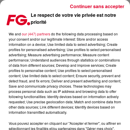
Continuer sans accepter
Le respect de votre vie privée est notre
priorité
FG MIX DANCE : ADRIANNA
We and
our (447) partners
do the following data processing based on
your consent and/or our legitimate interest: Store and/or access
information on a device; Use limited data to select advertising; Create
profiles for personalised advertising; Use profiles to select personalised
advertising; Measure advertising performance; Measure content
performance; Understand audiences through statistics or combinations
of data from different sources; Develop and improve services; Create
profiles to personalise content; Use profiles to select personalised
content; Use limited data to select content; Ensure security, prevent and
detect fraud, and fix errors; Deliver and present advertising and content;
Save and communicate privacy choices. These technologies may
process personal data such as IP address and browsing data to offer
following functionalities: Identify devices based on information actively
requested; Use precise geolocation data; Match and combine data from
other data sources; Link different devices; Identify devices based on
information transmitted automatically.
Vous pouvez accepter en cliquant sur "Accepter et fermer", ou affiner en
sélectionnant les finalités et/ou partenaires dans "Gérer mes choix".