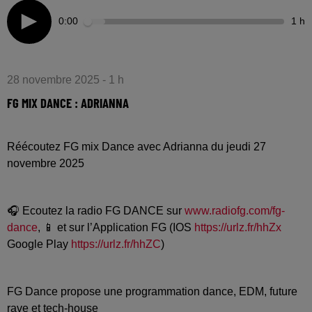
0:00
1 h
28 novembre 2025 - 1 h
FG MIX DANCE : ADRIANNA
Réécoutez FG mix Dance avec Adrianna du jeudi 27
novembre 2025
🎧 Ecoutez la radio FG DANCE sur
www.radiofg.com/fg-
dance
, 📱 et sur l’Application FG (IOS
https://urlz.fr/hhZx
Google Play
https://urlz.fr/hhZC
)
FG Dance propose une programmation dance, EDM, future
rave et tech-house