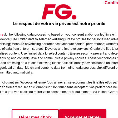
Contin
Le respect de votre vie privée est notre priorité
ers
do the following data processing based on your consent and/or our legitimate int
device; Use limited data to select advertising; Create profiles for personalised adver
rier 2025
vertising; Measure advertising performance; Measure content performance; Unders
ns of data from different sources; Develop and improve services; Create profiles to 
alised content; Use limited data to select content; Ensure security, prevent and detect
ertising and content; Save and communicate privacy choices. These technologies
dance
, 📱 et sur l’Application FG (IOS
https://urlz.fr/hhZx
Google
and browsing data to offer following functionalities: Identify devices based on infor
eolocation data; Match and combine data from other data sources; Link different de
nsmitted automatically.
cliquant sur "Accepter et fermer", ou affiner en sélectionnant les finalités et/ou pa
 rave et tech-house
 également refuser en cliquant sur "Continuer sans accepter". Vos préférences ne 
tre à jour vos choix, ou retirer votre consentement à tout moment via le lien "Gérer 
tialite
pour plus d'informations.
Gérer mes choix
Accepter et fermer