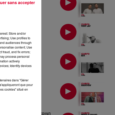
uer sans accepter
MIX : TONY JAY
erest: Store and/or
tising; Use profiles to
tand audiences through
personalise content; Use
 fraud, and fix errors;
MIX : EDX
 may process personal
mation actively
vices; Identify devices
rtenaires dans "Gérer
MIX : MANYFEW
s'appliqueront que pour
les cookies" situé en
MIX : FEDDE LE GRAND