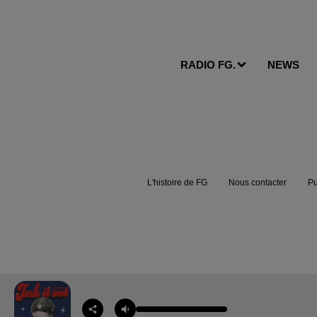
RADIO FG.
NEWS
L'histoire de FG
Nous contacter
Pu