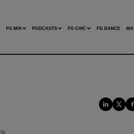
FG MIX
PODCASTS
FG CHIC
FG DANCE
MA
FG