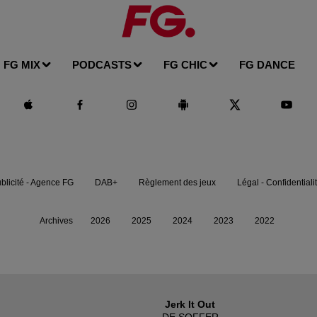
FG MIX
PODCASTS
FG CHIC
FG DANCE
blicité - Agence FG
DAB+
Règlement des jeux
Légal - Confidentiali
Archives
2026
2025
2024
2023
2022
Jerk It Out
DE SOFFER