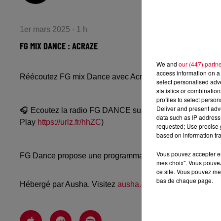
1er mars 2025 - 1 h
FG MIX DANCE : ACRAZE
We and
our (447) partn
access information on a 
Réécoutez FG mix Dance avec Acraze du vendredi 28 fév
select personalised ad
statistics or combinatio
profiles to select person
Deliver and present adv
🎧 Ecoutez la radio FG DANCE sur
www.radiofg.com/fg-
data such as IP address 
Play
https://urlz.fr/hhZC
)
requested; Use precise g
based on information tra
Vous pouvez accepter en 
FG Dance propose une programmation dance, EDM, future
mes choix". Vous pouvez
ce site. Vous pouvez met
bas de chaque page.
Hébergé par Ausha. Visitez
ausha.co/politique-de-confiden