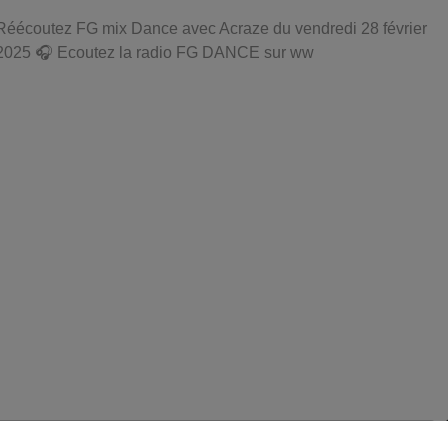
Réécoutez FG mix Dance avec Acraze du vendredi 28 février
2025 🎧 Ecoutez la radio FG DANCE sur ww