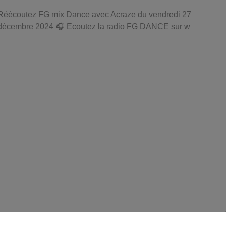
Réécoutez FG mix Dance avec Acraze du vendredi 27
décembre 2024 🎧 Ecoutez la radio FG DANCE sur w