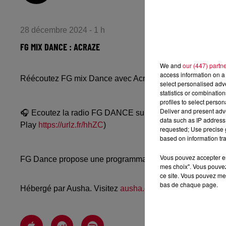
28 décembre 2024 - 1 h
FG MIX DANCE : ACRAZE
We and
our (447) partn
access information on a 
Réécoutez FG mix Dance avec Acraze du vendredi 27 d
select personalised ad
statistics or combinatio
profiles to select person
Deliver and present adv
🎧 Ecoutez la radio FG DANCE sur
www.radiofg.com/fg-
data such as IP address 
Play
https://urlz.fr/hhZC
)
requested; Use precise g
based on information tra
Vous pouvez accepter en 
FG Dance propose une programmation dance, EDM, future
mes choix". Vous pouvez
ce site. Vous pouvez met
bas de chaque page.
Hébergé par Ausha. Visitez
ausha.co/politique-de-confiden