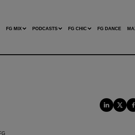
FG MIX
PODCASTS
FG CHIC
FG DANCE
MA
FG