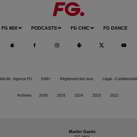
FG MIX
PODCASTS
FG CHIC
FG DANCE
blicité - Agence FG
DAB+
Règlement des jeux
Légal - Confidentiali
Archives
2026
2025
2024
2023
2022
Martin Garrix
FG MIX