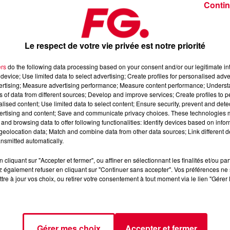
Contin
Le respect de votre vie privée est notre priorité
ers
do the following data processing based on your consent and/or our legitimate int
device; Use limited data to select advertising; Create profiles for personalised adver
écembre 2024
vertising; Measure advertising performance; Measure content performance; Unders
ns of data from different sources; Develop and improve services; Create profiles to 
alised content; Use limited data to select content; Ensure security, prevent and detect
ertising and content; Save and communicate privacy choices. These technologies
dance
, 📱 et sur l’Application FG (IOS
https://urlz.fr/hhZx
Google
and browsing data to offer following functionalities: Identify devices based on infor
eolocation data; Match and combine data from other data sources; Link different de
nsmitted automatically.
cliquant sur "Accepter et fermer", ou affiner en sélectionnant les finalités et/ou pa
 rave et tech-house
 également refuser en cliquant sur "Continuer sans accepter". Vos préférences ne 
tre à jour vos choix, ou retirer votre consentement à tout moment via le lien "Gérer 
tialite
pour plus d'informations.
Gérer mes choix
Accepter et fermer