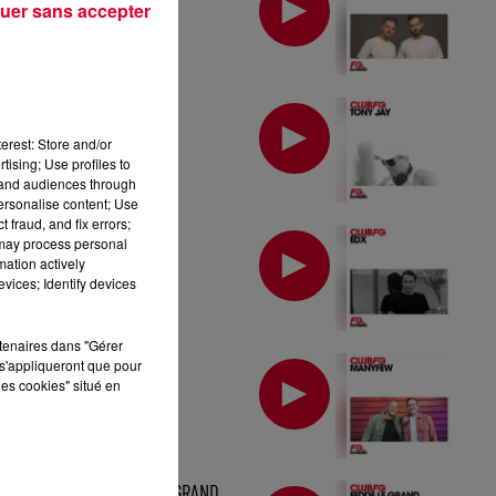
uer sans accepter
MIX : TONY JAY
erest: Store and/or
tising; Use profiles to
tand audiences through
personalise content; Use
 fraud, and fix errors;
MIX : EDX
 may process personal
mation actively
vices; Identify devices
rtenaires dans "Gérer
MIX : MANYFEW
s'appliqueront que pour
les cookies" situé en
MIX : FEDDE LE GRAND