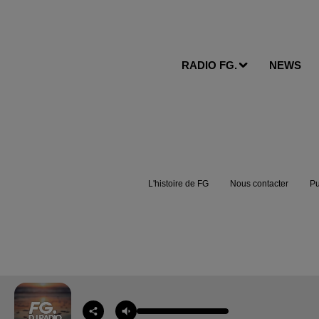
RADIO FG.
NEWS
L'histoire de FG
Nous contacter
Pu