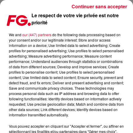
Continuer sans accepter
Le respect de votre vie privée est notre
priorité
FG MIX DANCE : ABOVE AND BEYOND
We and
our (447) partners
do the following data processing based on
your consent and/or our legitimate interest: Store and/or access
information on a device; Use limited data to select advertising; Create
profiles for personalised advertising; Use profiles to select personalised
advertising; Measure advertising performance; Measure content
performance; Understand audiences through statistics or combinations
of data from different sources; Develop and improve services; Create
profiles to personalise content; Use profiles to select personalised
content; Use limited data to select content; Ensure security, prevent and
detect fraud, and fix errors; Deliver and present advertising and content;
Save and communicate privacy choices. These technologies may
process personal data such as IP address and browsing data to offer
following functionalities: Identify devices based on information actively
requested; Use precise geolocation data; Match and combine data from
other data sources; Link different devices; Identify devices based on
information transmitted automatically.
Vous pouvez accepter en cliquant sur "Accepter et fermer", ou affiner en
sélectionnant les finalités et/ou partenaires dans "Gérer mes choix".