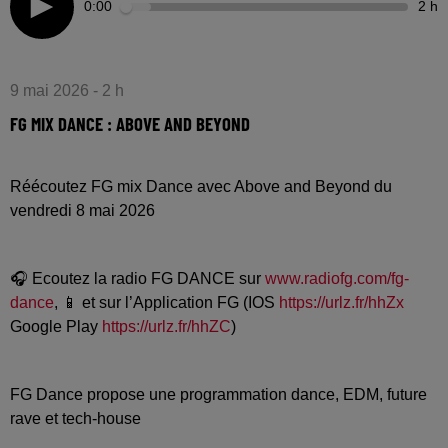
0:00
2 h
9 mai 2026 - 2 h
FG MIX DANCE : ABOVE AND BEYOND
Réécoutez FG mix Dance avec Above and Beyond du
vendredi 8 mai 2026
🎧 Ecoutez la radio FG DANCE sur
www.radiofg.com/fg-
dance
, 📱 et sur l’Application FG (IOS
https://urlz.fr/hhZx
Google Play
https://urlz.fr/hhZC
)
FG Dance propose une programmation dance, EDM, future
rave et tech-house