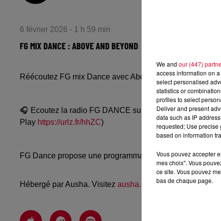
6 février 2026 - 1 h 59 min
FG MIX DANCE : ABOVE AND BEYOND
We and
our (447) partn
access information on a 
Réécoutez FG mix Dance avec Above and Beyond du jeudi
select personalised ad
statistics or combinatio
profiles to select person
Deliver and present adv
🎧 Ecoutez la radio FG DANCE sur
www.radiofg.com/fg-
data such as IP address 
Play
https://urlz.fr/hhZC
)
requested; Use precise g
based on information tra
Vous pouvez accepter en 
FG Dance propose une programmation dance, EDM, future
mes choix". Vous pouvez
ce site. Vous pouvez met
bas de chaque page.
Hébergé par Ausha. Visitez
ausha.co/politique-de-confiden