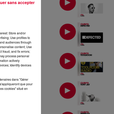
uer sans accepter
MIX : DEFECTED
erest: Store and/or
tising; Use profiles to
tand audiences through
personalise content; Use
 fraud, and fix errors;
MIX : TOOLROOM
 may process personal
mation actively
vices; Identify devices
rtenaires dans "Gérer
MIX : TONY JAY
s'appliqueront que pour
les cookies" situé en
MIX : FIREBEATZ