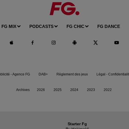
FG MIX
PODCASTS
FG CHIC
FG DANCE
blicité - Agence FG
DAB+
Règlement des jeux
Légal - Confidentiali
Archives
2026
2025
2024
2023
2022
Starter Fg
By Hakimakli