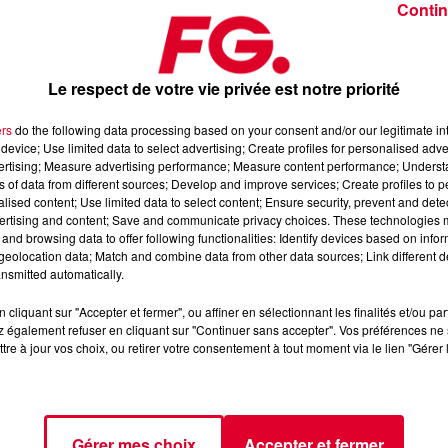
Contin
Le respect de votre vie privée est notre priorité
ers
do the following data processing based on your consent and/or our legitimate int
device; Use limited data to select advertising; Create profiles for personalised adver
 5 février 2026
vertising; Measure advertising performance; Measure content performance; Unders
ns of data from different sources; Develop and improve services; Create profiles to 
alised content; Use limited data to select content; Ensure security, prevent and detect
ertising and content; Save and communicate privacy choices. These technologies
dance
, 📱 et sur l’Application FG (IOS
https://urlz.fr/hhZx
Google
and browsing data to offer following functionalities: Identify devices based on infor
eolocation data; Match and combine data from other data sources; Link different de
nsmitted automatically.
cliquant sur "Accepter et fermer", ou affiner en sélectionnant les finalités et/ou pa
 rave et tech-house
 également refuser en cliquant sur "Continuer sans accepter". Vos préférences ne 
tre à jour vos choix, ou retirer votre consentement à tout moment via le lien "Gérer 
tialite
pour plus d'informations.
Gérer mes choix
Accepter et fermer