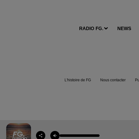
RADIO FG.
NEWS
L'histoire de FG
Nous contacter
Pu