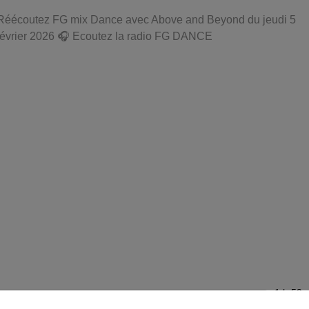
Réécoutez FG mix Dance avec Above and Beyond du jeudi 5
février 2026 🎧 Ecoutez la radio FG DANCE
1 h 59 