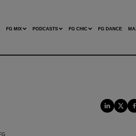
FG MIX
PODCASTS
FG CHIC
FG DANCE
MA
FG