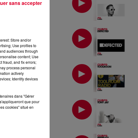
uer sans accepter
MIX : DEFECTED
erest: Store and/or
tising; Use profiles to
tand audiences through
personalise content; Use
 fraud, and fix errors;
MIX : TOOLROOM
 may process personal
mation actively
vices; Identify devices
rtenaires dans "Gérer
MIX : TONY JAY
s'appliqueront que pour
les cookies" situé en
MIX : FIREBEATZ