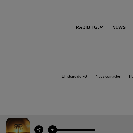
RADIO FG.
NEWS
L'histoire de FG
Nous contacter
Pu