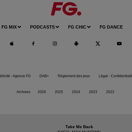
FG MIX
PODCASTS
FG CHIC
FG DANCE
blicité - Agence FG
DAB+
Règlement des jeux
Légal - Confidentiali
Archives
2026
2025
2024
2023
2022
Take Me Back
KYGO, MAX McNOWN