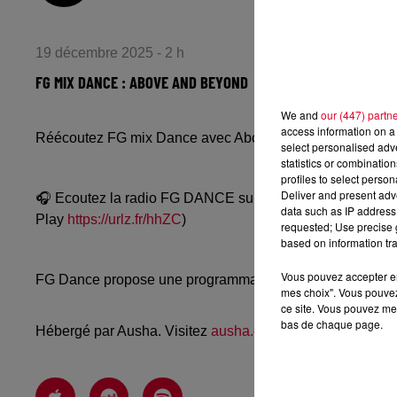
19 décembre 2025 - 2 h
FG MIX DANCE : ABOVE AND BEYOND
We and
our (447) partn
access information on a 
Réécoutez FG mix Dance avec Above and Beyond du jeu
select personalised ad
statistics or combinatio
profiles to select person
Deliver and present adv
🎧 Ecoutez la radio FG DANCE sur
www.radiofg.com/fg-
data such as IP address 
Play
https://urlz.fr/hhZC
)
requested; Use precise g
based on information tra
Vous pouvez accepter en 
FG Dance propose une programmation dance, EDM, future
mes choix". Vous pouvez
ce site. Vous pouvez met
bas de chaque page.
Hébergé par Ausha. Visitez
ausha.co/politique-de-confiden