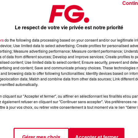
Contin
Le respect de votre vie privée est notre priorité
ers
do the following data processing based on your consent and/or our legitimate int
device; Use limited data to select advertising; Create profiles for personalised adver
di 18 décembre 2025
vertising; Measure advertising performance; Measure content performance; Unders
ns of data from different sources; Develop and improve services; Create profiles to 
alised content; Use limited data to select content; Ensure security, prevent and detect
ertising and content; Save and communicate privacy choices. These technologies
dance
, 📱 et sur l’Application FG (IOS
https://urlz.fr/hhZx
Google
and browsing data to offer following functionalities: Identify devices based on infor
eolocation data; Match and combine data from other data sources; Link different de
nsmitted automatically.
cliquant sur "Accepter et fermer", ou affiner en sélectionnant les finalités et/ou pa
 rave et tech-house
 également refuser en cliquant sur "Continuer sans accepter". Vos préférences ne 
tre à jour vos choix, ou retirer votre consentement à tout moment via le lien "Gérer 
tialite
pour plus d'informations.
Gérer mes choix
Accepter et fermer