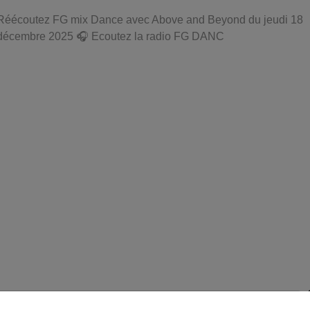
Réécoutez FG mix Dance avec Above and Beyond du jeudi 18
décembre 2025 🎧 Ecoutez la radio FG DANC