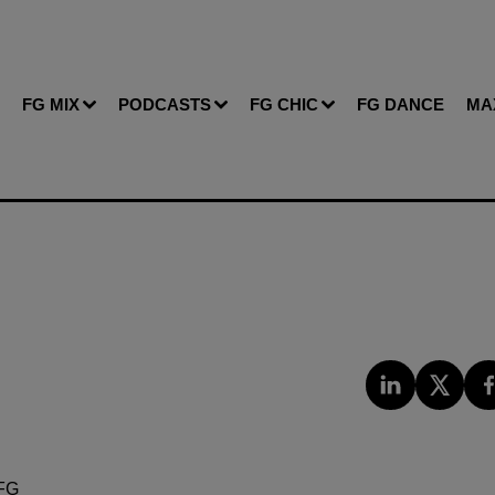
FG MIX
PODCASTS
FG CHIC
FG DANCE
MA
FG