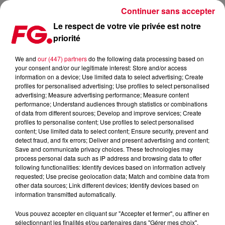
Continuer sans accepter
Le respect de votre vie privée est notre
priorité
FG MIX DANCE : ABOVE AND BEYOND
We and
our (447) partners
do the following data processing based on
your consent and/or our legitimate interest: Store and/or access
information on a device; Use limited data to select advertising; Create
profiles for personalised advertising; Use profiles to select personalised
advertising; Measure advertising performance; Measure content
performance; Understand audiences through statistics or combinations
of data from different sources; Develop and improve services; Create
profiles to personalise content; Use profiles to select personalised
content; Use limited data to select content; Ensure security, prevent and
detect fraud, and fix errors; Deliver and present advertising and content;
Save and communicate privacy choices. These technologies may
process personal data such as IP address and browsing data to offer
following functionalities: Identify devices based on information actively
requested; Use precise geolocation data; Match and combine data from
other data sources; Link different devices; Identify devices based on
information transmitted automatically.
Vous pouvez accepter en cliquant sur "Accepter et fermer", ou affiner en
sélectionnant les finalités et/ou partenaires dans "Gérer mes choix".