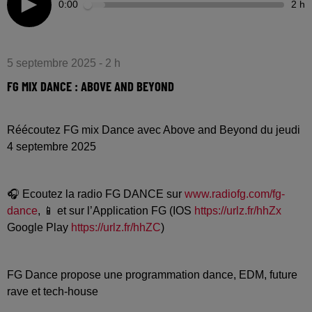
0:00
2 h
5 septembre 2025 - 2 h
FG MIX DANCE : ABOVE AND BEYOND
Réécoutez FG mix Dance avec Above and Beyond du jeudi
4 septembre 2025
🎧 Ecoutez la radio FG DANCE sur
www.radiofg.com/fg-
dance
, 📱 et sur l’Application FG (IOS
https://urlz.fr/hhZx
Google Play
https://urlz.fr/hhZC
)
FG Dance propose une programmation dance, EDM, future
rave et tech-house