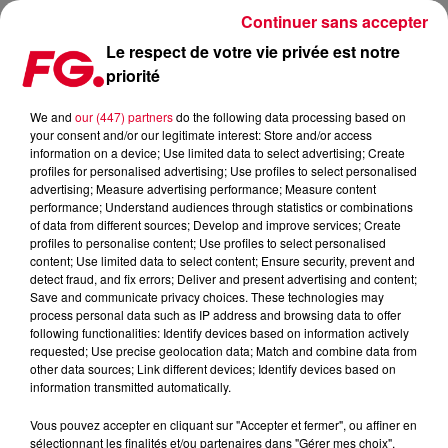
Continuer sans accepter
Le respect de votre vie privée est notre
priorité
FG MIX DANCE : ABOVE AND BEYOND
We and
our (447) partners
do the following data processing based on
your consent and/or our legitimate interest: Store and/or access
information on a device; Use limited data to select advertising; Create
profiles for personalised advertising; Use profiles to select personalised
advertising; Measure advertising performance; Measure content
performance; Understand audiences through statistics or combinations
of data from different sources; Develop and improve services; Create
profiles to personalise content; Use profiles to select personalised
content; Use limited data to select content; Ensure security, prevent and
detect fraud, and fix errors; Deliver and present advertising and content;
Save and communicate privacy choices. These technologies may
process personal data such as IP address and browsing data to offer
following functionalities: Identify devices based on information actively
requested; Use precise geolocation data; Match and combine data from
other data sources; Link different devices; Identify devices based on
information transmitted automatically.
Vous pouvez accepter en cliquant sur "Accepter et fermer", ou affiner en
sélectionnant les finalités et/ou partenaires dans "Gérer mes choix".