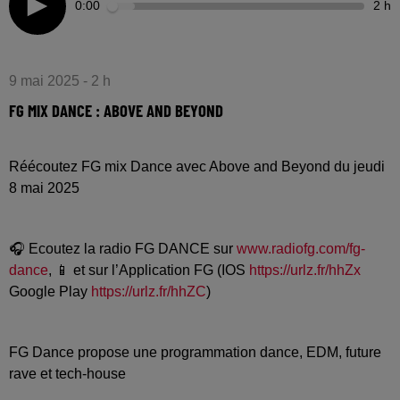
0:00
2 h
9 mai 2025 - 2 h
FG MIX DANCE : ABOVE AND BEYOND
Réécoutez FG mix Dance avec Above and Beyond du jeudi
8 mai 2025
🎧 Ecoutez la radio FG DANCE sur
www.radiofg.com/fg-
dance
, 📱 et sur l’Application FG (IOS
https://urlz.fr/hhZx
Google Play
https://urlz.fr/hhZC
)
FG Dance propose une programmation dance, EDM, future
rave et tech-house