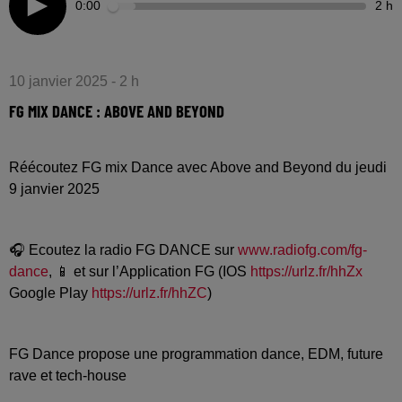
0:00
2 h
10 janvier 2025 - 2 h
FG MIX DANCE : ABOVE AND BEYOND
Réécoutez FG mix Dance avec Above and Beyond du jeudi
9 janvier 2025
🎧 Ecoutez la radio FG DANCE sur
www.radiofg.com/fg-
dance
, 📱 et sur l’Application FG (IOS
https://urlz.fr/hhZx
Google Play
https://urlz.fr/hhZC
)
FG Dance propose une programmation dance, EDM, future
rave et tech-house