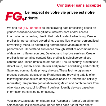
Continuer sans accepter
Le respect de votre vie privée est notre
priorité
FG MIX DANCE : ABOVE AND BEYOND
We and
our (447) partners
do the following data processing based on
your consent and/or our legitimate interest: Store and/or access
information on a device; Use limited data to select advertising; Create
profiles for personalised advertising; Use profiles to select personalised
advertising; Measure advertising performance; Measure content
performance; Understand audiences through statistics or combinations
of data from different sources; Develop and improve services; Create
profiles to personalise content; Use profiles to select personalised
content; Use limited data to select content; Ensure security, prevent and
detect fraud, and fix errors; Deliver and present advertising and content;
Save and communicate privacy choices. These technologies may
process personal data such as IP address and browsing data to offer
following functionalities: Identify devices based on information actively
requested; Use precise geolocation data; Match and combine data from
other data sources; Link different devices; Identify devices based on
information transmitted automatically.
Vous pouvez accepter en cliquant sur "Accepter et fermer", ou affiner en
sélectionnant les finalités et/ou partenaires dans "Gérer mes choix".