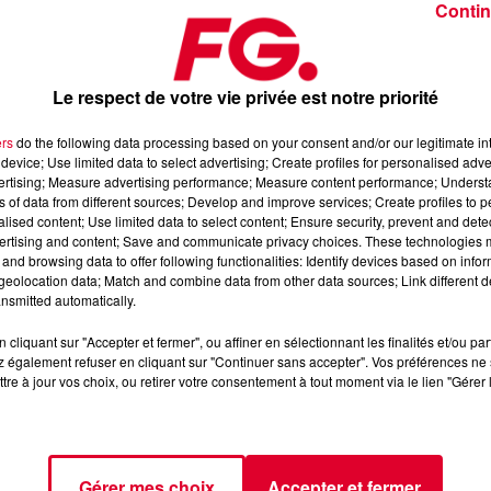
Contin
Le respect de votre vie privée est notre priorité
ers
do the following data processing based on your consent and/or our legitimate int
device; Use limited data to select advertising; Create profiles for personalised adver
er 2026
vertising; Measure advertising performance; Measure content performance; Unders
ns of data from different sources; Develop and improve services; Create profiles to 
alised content; Use limited data to select content; Ensure security, prevent and detect
ertising and content; Save and communicate privacy choices. These technologies
 l’Application FG (IOS
https://urlz.fr/hhZx
- Google Play
and browsing data to offer following functionalities: Identify devices based on infor
eolocation data; Match and combine data from other data sources; Link different de
nsmitted automatically.
cliquant sur "Accepter et fermer", ou affiner en sélectionnant les finalités et/ou pa
e une programmation house, deep, et électro
 également refuser en cliquant sur "Continuer sans accepter". Vos préférences ne 
tre à jour vos choix, ou retirer votre consentement à tout moment via le lien "Gérer 
tialite
pour plus d'informations.
Gérer mes choix
Accepter et fermer