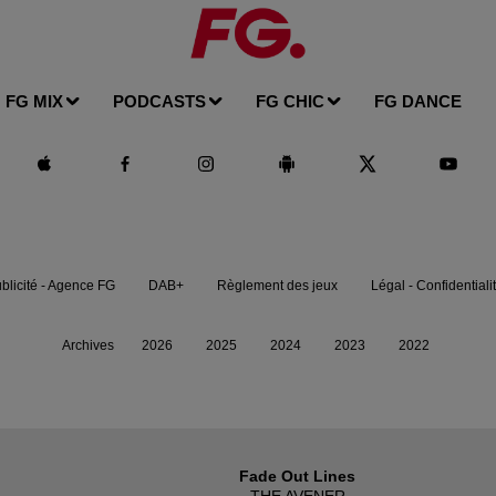
FG MIX
PODCASTS
FG CHIC
FG DANCE
blicité - Agence FG
DAB+
Règlement des jeux
Légal - Confidentiali
Archives
2026
2025
2024
2023
2022
Fade Out Lines
THE AVENER