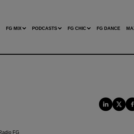
FG MIX
PODCASTS
FG CHIC
FG DANCE
MA
Radio FG