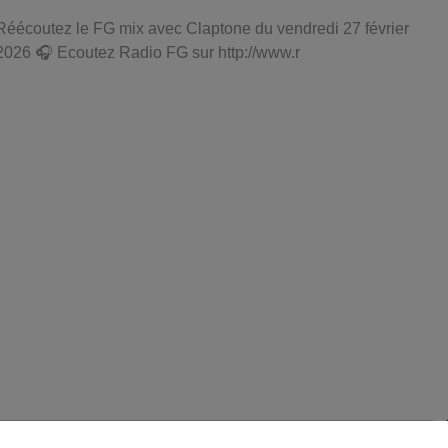
Réécoutez le FG mix avec Claptone du vendredi 27 février
2026 🎧 Ecoutez Radio FG sur http://www.r