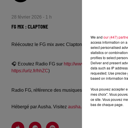
28 février 2026 - 1 h
FG MIX : CLAPTONE
We and
our (447) partn
access information on a 
Réécoutez le FG mix avec Claptone du vendredi 27 févri
select personalised ad
statistics or combinatio
profiles to select person
Deliver and present adv
🎧 Ecoutez Radio FG sur
http://www.radiofg.com
📱 et sur
data such as IP address 
https://urlz.fr/hhZC
)
requested; Use precise g
based on information tra
Vous pouvez accepter en 
Radio FG, référence des musiques électroniques, propos
mes choix". Vous pouvez
ce site. Vous pouvez met
bas de chaque page.
Hébergé par Ausha. Visitez
ausha.co/politique-de-confiden