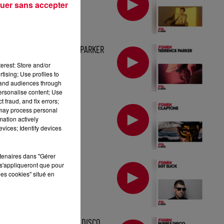
uer sans accepter
MIX : TERRENCE PARKER
erest: Store and/or
tising; Use profiles to
tand audiences through
personalise content; Use
 fraud, and fix errors;
MIX : CLAPTONE
 may process personal
mation actively
vices; Identify devices
rtenaires dans "Gérer
MIX : SGT SLICK
s'appliqueront que pour
les cookies" situé en
FG MIX : PURPLE DISCO