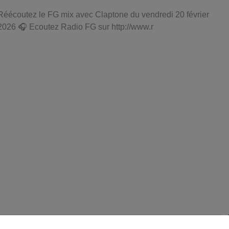
Réécoutez le FG mix avec Claptone du vendredi 20 février
2026 🎧 Ecoutez Radio FG sur http://www.r