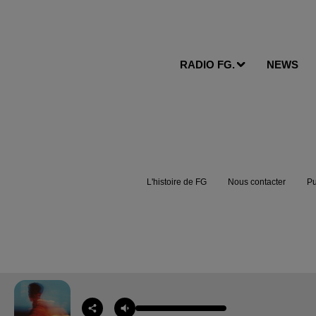
RADIO FG.
NEWS
L'histoire de FG
Nous contacter
Pu