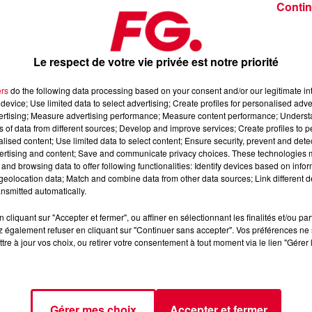
Contin
Le respect de votre vie privée est notre priorité
ers
do the following data processing based on your consent and/or our legitimate int
device; Use limited data to select advertising; Create profiles for personalised adver
er 2026
vertising; Measure advertising performance; Measure content performance; Unders
ns of data from different sources; Develop and improve services; Create profiles to 
alised content; Use limited data to select content; Ensure security, prevent and detect
ertising and content; Save and communicate privacy choices. These technologies
 l’Application FG (IOS
https://urlz.fr/hhZx
- Google Play
and browsing data to offer following functionalities: Identify devices based on infor
eolocation data; Match and combine data from other data sources; Link different de
nsmitted automatically.
cliquant sur "Accepter et fermer", ou affiner en sélectionnant les finalités et/ou pa
e une programmation house, deep, et électro
 également refuser en cliquant sur "Continuer sans accepter". Vos préférences ne 
tre à jour vos choix, ou retirer votre consentement à tout moment via le lien "Gérer 
tialite
pour plus d'informations.
Gérer mes choix
Accepter et fermer