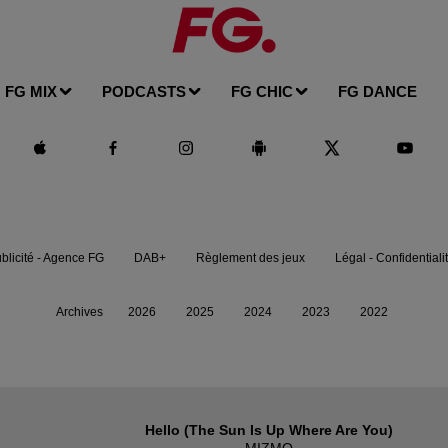
FG MIX
PODCASTS
FG CHIC
FG DANCE
blicité - Agence FG
DAB+
Règlement des jeux
Légal - Confidentiali
Archives
2026
2025
2024
2023
2022
Hello (the Sun Is Up Where Are You)
MIZMO