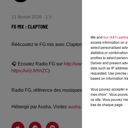
21 février 2026 - 1 h
FG MIX : CLAPTONE
We and
our (447) partn
access information on a 
Réécoutez le FG mix avec Claptone du vendredi 20 févri
select personalised ad
statistics or combinatio
profiles to select person
Deliver and present adv
🎧 Ecoutez Radio FG sur
http://www.radiofg.com
📱 et sur
data such as IP address 
https://urlz.fr/hhZC
)
requested; Use precise g
based on information tra
Vous pouvez accepter en 
Radio FG, référence des musiques électroniques, propos
mes choix". Vous pouvez
ce site. Vous pouvez met
bas de chaque page.
Hébergé par Ausha. Visitez
ausha.co/politique-de-confiden