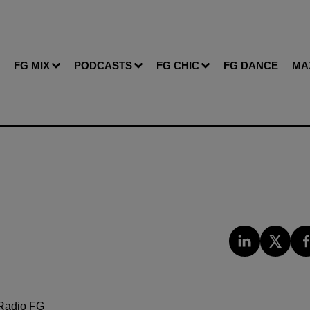
FG MIX
PODCASTS
FG CHIC
FG DANCE
MA
Radio FG