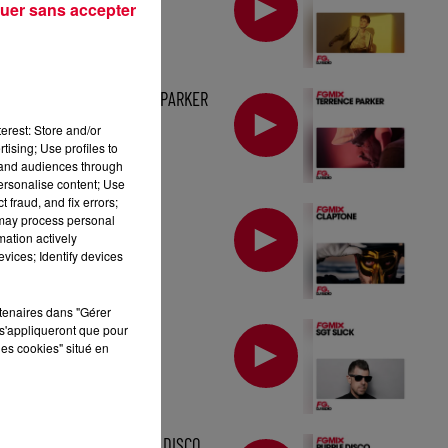
uer sans accepter
MIX : TERRENCE PARKER
erest: Store and/or
tising; Use profiles to
tand audiences through
personalise content; Use
 fraud, and fix errors;
MIX : CLAPTONE
 may process personal
mation actively
vices; Identify devices
rtenaires dans "Gérer
MIX : SGT SLICK
s'appliqueront que pour
les cookies" situé en
FG MIX : PURPLE DISCO