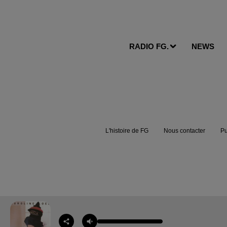
RADIO FG.
NEWS
L'histoire de FG
Nous contacter
Pu