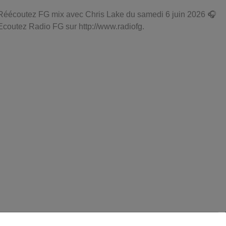
Réécoutez FG mix avec Chris Lake du samedi 6 juin 2026 🎧
Ecoutez Radio FG sur http://www.radiofg.