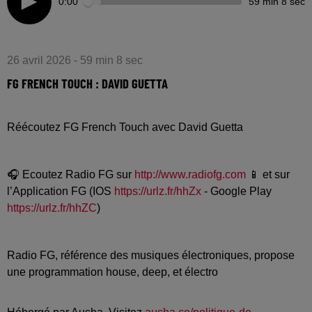
0:00
59 min 8 sec
26 avril 2026 - 59 min 8 sec
FG FRENCH TOUCH : DAVID GUETTA
Réécoutez FG French Touch avec David Guetta
🎧 Ecoutez Radio FG sur
http://www.radiofg.com
📱 et sur
l’Application FG (IOS
https://urlz.fr/hhZx
- Google Play
https://urlz.fr/hhZC
)
Radio FG, référence des musiques électroniques, propose
une programmation house, deep, et électro