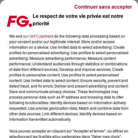
Continuer sans accepter
Le respect de votre vie privée est notre
priorité
FG FRENCH TOUCH : DAVID GUETTA
We and
our (447) partners
do the following data processing based on
your consent and/or our legitimate interest: Store and/or access
information on a device; Use limited data to select advertising; Create
profiles for personalised advertising; Use profiles to select personalised
advertising; Measure advertising performance; Measure content
performance; Understand audiences through statistics or combinations
of data from different sources; Develop and improve services; Create
profiles to personalise content; Use profiles to select personalised
content; Use limited data to select content; Ensure security, prevent and
detect fraud, and fix errors; Deliver and present advertising and content;
Save and communicate privacy choices. These technologies may
process personal data such as IP address and browsing data to offer
following functionalities: Identify devices based on information actively
requested; Use precise geolocation data; Match and combine data from
other data sources; Link different devices; Identify devices based on
information transmitted automatically.
Vous pouvez accepter en cliquant sur "Accepter et fermer", ou affiner en
sélectionnant les finalités et/ou partenaires dans "Gérer mes choix".